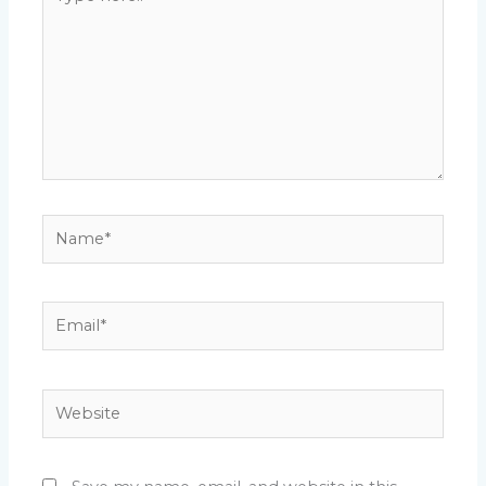
here..
Name*
Email*
Website