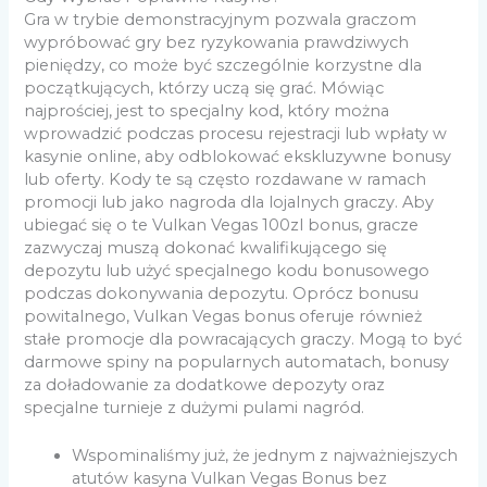
Gra w trybie demonstracyjnym pozwala graczom
wypróbować gry bez ryzykowania prawdziwych
pieniędzy, co może być szczególnie korzystne dla
początkujących, którzy uczą się grać. Mówiąc
najprościej, jest to specjalny kod, który można
wprowadzić podczas procesu rejestracji lub wpłaty w
kasynie online, aby odblokować ekskluzywne bonusy
lub oferty. Kody te są często rozdawane w ramach
promocji lub jako nagroda dla lojalnych graczy. Aby
ubiegać się o te Vulkan Vegas 100zl bonus, gracze
zazwyczaj muszą dokonać kwalifikującego się
depozytu lub użyć specjalnego kodu bonusowego
podczas dokonywania depozytu. Oprócz bonusu
powitalnego, Vulkan Vegas bonus oferuje również
stałe promocje dla powracających graczy. Mogą to być
darmowe spiny na popularnych automatach, bonusy
za doładowanie za dodatkowe depozyty oraz
specjalne turnieje z dużymi pulami nagród.
Wspominaliśmy już, że jednym z najważniejszych
atutów kasyna Vulkan Vegas Bonus bez