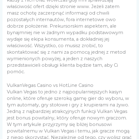
właściwość ofert dzięki stronie www. Jeżeli zatem
masz ochotę zaczerpnąć informacji od chwili
pozostałych internautów, fora internetowe owo
dobrze położenie. Prekursorskim aspektem, ale
bynajmniej nie w żadnym wypadku podstawowym
wydaje się ekipa konsumenta, a dokładniej jej
właściwość. Wszystko, co musisz zrobić, to
skontaktować się z nami za pomocą jednej z metod
wymienionych powyżej, a jeden z naszych
przedstawicieli obsługi klienta będzie tam, aby Ci
pomóc.
VulkanVegas Casino vs HotLine Casino
Vulkan Vegas to jedno z najpopularniejszych kasyn
online, które oferuje szeroką gamę gier do wyboru, w
tym automaty, gry stołowe i gry z krupierami na żywo.
Jedną z najbardziej atrakcyjnych funkcji Vulkan Vegas
jest bonus powitalny, który oferuje nowym graczom.
W tym artykule przyjrzymy się bliżej bonusowi
powitalnemu w Vulkan Vegas i temu, jak gracze mogą
z niego skorzystać. Niezależnie od tego, czy wolisz grać