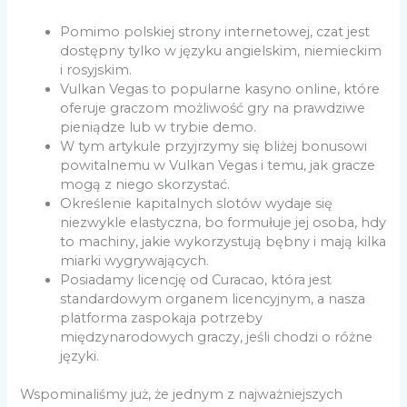
Pomimo polskiej strony internetowej, czat jest
dostępny tylko w języku angielskim, niemieckim
i rosyjskim.
Vulkan Vegas to popularne kasyno online, które
oferuje graczom możliwość gry na prawdziwe
pieniądze lub w trybie demo.
W tym artykule przyjrzymy się bliżej bonusowi
powitalnemu w Vulkan Vegas i temu, jak gracze
mogą z niego skorzystać.
Określenie kapitalnych slotów wydaje się
niezwykle elastyczna, bo formułuje jej osoba, hdy
to machiny, jakie wykorzystują bębny i mają kilka
miarki wygrywających.
Posiadamy licencję od Curacao, która jest
standardowym organem licencyjnym, a nasza
platforma zaspokaja potrzeby
międzynarodowych graczy, jeśli chodzi o różne
języki.
Wspominaliśmy już, że jednym z najważniejszych