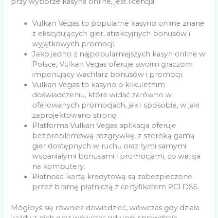
przy wyborze kasyna online, jest licencja.
Vulkan Vegas to popularne kasyno online znane
z ekscytujących gier, atrakcyjnych bonusów i
wyjątkowych promocji.
Jako jedno z najpopularniejszych kasyn online w
Polsce, Vulkan Vegas oferuje swoim graczom
imponujący wachlarz bonusów i promocji.
Vulkan Vegas to kasyno o kilkuletnim
doświadczeniu, które widać zarówno w
oferowanych promocjach, jak i sposobie, w jaki
zaprojektowano stronę.
Platforma Vulkan Vegas aplikacja oferuje
bezproblemową rozgrywkę, z szeroką gamą
gier dostępnych w ruchu oraz tymi samymi
wspaniałymi bonusami i promocjami, co wersja
na komputery.
Płatności kartą kredytową są zabezpieczone
przez bramę płatniczą z certyfikatem PCI DSS.
Mógłbyś się również dowiedzieć, wówczas gdy działa
każdy z nich oraz wówczas gdy inni sprawdzają