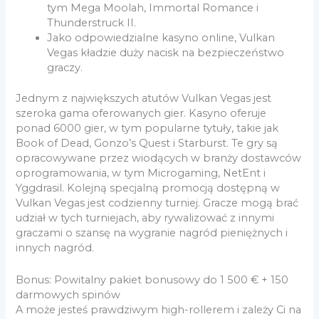
tym Mega Moolah, Immortal Romance i
Thunderstruck II.
Jako odpowiedzialne kasyno online, Vulkan
Vegas kładzie duży nacisk na bezpieczeństwo
graczy.
Jednym z największych atutów Vulkan Vegas jest
szeroka gama oferowanych gier. Kasyno oferuje
ponad 6000 gier, w tym popularne tytuły, takie jak
Book of Dead, Gonzo’s Quest i Starburst. Te gry są
opracowywane przez wiodących w branży dostawców
oprogramowania, w tym Microgaming, NetEnt i
Yggdrasil. Kolejną specjalną promocją dostępną w
Vulkan Vegas jest codzienny turniej. Gracze mogą brać
udział w tych turniejach, aby rywalizować z innymi
graczami o szansę na wygranie nagród pieniężnych i
innych nagród.
Bonus: Powitalny pakiet bonusowy do 1 500 € + 150
darmowych spinów
A może jesteś prawdziwym high-rollerem i zależy Ci na