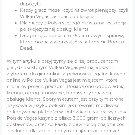
depozytu.
Każdy gracz może liczyć na zwrot pieniędzy, czyli
Vulkan Vegas cashback od kasyna.
Dla graczy z Polski szczególnie istotna jest opcja
polskojęzycznej obsługi klienta.
Druga część bonusu to 25 darmowych spinów,
które można wykorzystać w automacie Book of
Dead.
W tym artykule przyjrzymy się bliżej producentom
gier, dzięki którym Vulkan Vegas jest najlepszym
wyborem do gier online. Z pewnością legalne kasyno
online w Polsce Vulkan Vegas jest miejscem, które
możemy polecić graczom. Posiada ono odpowiednią
licencję, oprogramowanie, bonusy czy sprawną
obsługę klienta. Sporym atutem jest przy tym strona
językowa w języku polskim jak i również możliwość
dokonywania płatności w złotówkach. Na graczy czeka
Polskie Vegas kasyno z blisko 3,000 grami od licznych
dostawców, przez co każdy z pewnością znajdzie coś
idealnego dla siebie. Jednym z najbardziej godnych