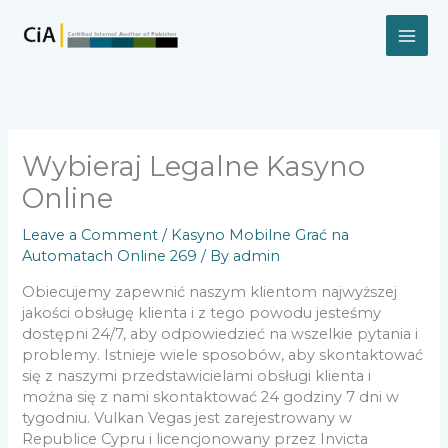
Skip
to
content
Wybieraj Legalne Kasyno
Online
Leave a Comment
/
Kasyno Mobilne Grać na
Automatach Online 269
/ By
admin
Obiecujemy zapewnić naszym klientom najwyższej
jakości obsługę klienta i z tego powodu jesteśmy
dostępni 24/7, aby odpowiedzieć na wszelkie pytania i
problemy. Istnieje wiele sposobów, aby skontaktować
się z naszymi przedstawicielami obsługi klienta i
można się z nami skontaktować 24 godziny 7 dni w
tygodniu. Vulkan Vegas jest zarejestrowany w
Republice Cypru i licencjonowany przez Invicta