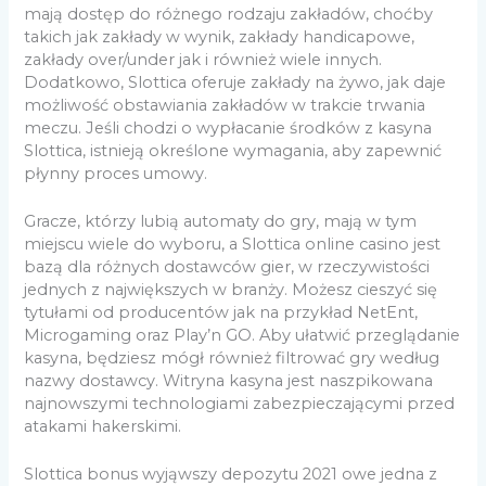
mają dostęp do różnego rodzaju zakładów, choćby
takich jak zakłady w wynik, zakłady handicapowe,
zakłady over/under jak i również wiele innych.
Dodatkowo, Slottica oferuje zakłady na żywo, jak daje
możliwość obstawiania zakładów w trakcie trwania
meczu. Jeśli chodzi o wypłacanie środków z kasyna
Slottica, istnieją określone wymagania, aby zapewnić
płynny proces umowy.
Gracze, którzy lubią automaty do gry, mają w tym
miejscu wiele do wyboru, a Slottica online casino jest
bazą dla różnych dostawców gier, w rzeczywistości
jednych z największych w branży. Możesz cieszyć się
tytułami od producentów jak na przykład NetEnt,
Microgaming oraz Play’n GO. Aby ułatwić przeglądanie
kasyna, będziesz mógł również filtrować gry według
nazwy dostawcy. Witryna kasyna jest naszpikowana
najnowszymi technologiami zabezpieczającymi przed
atakami hakerskimi.
Slottica bonus wyjąwszy depozytu 2021 owe jedna z