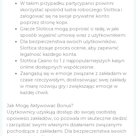
W takim przypadku partycypanci powinni
skorzystać spośród lustra roboczego Slottica i
zalogować się na swoje prywatne konto
poprzez stronę kopii.
Gracze Sloticca mogą poprosić o radę, w jaki
sposób wyjaśnić umowę wraz z użytkownikiem.
Dla bezpieczeństwa swoich użytkowników,
Slottica stosuje proces ocenie, aby zapewnić
legalność każdego konta.
Slottica Casino to 1 z najpopularniejszych kasyn
online dostępnych współcześnie.
Zaangażuj się w emocje związane z zakładami w
czasie rzeczywistym, dostosowując swej zakłady
w miarę rozwoju gry i zwiększając emocje w
każdej chwili.
Jak Mogę Aktywować Bonus?
Użytkownicy uzyskują dostęp do swojej osobistej
opowieści zakładów, co pozwala im skutecznie śledzić
i zarządzać swymi własnymi działaniami związanymi
pochodzące z zakładami. Dla bezpieczeństwa swoich