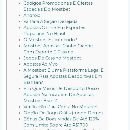
Códigos Promocionais E Ofertas
Especiais Do Mostbet
Android
Vá Para A Seção Desejada
Apostas Online Em Esportes
Populares No Brasil
O Mostbet É Licenciado?
Mostbet Apostas: Ganhe Grande
Com Esporte E Cassino
Jogos De Cassino Mostbet
Apostas Ao Vivo
A Mostbet É Uma Plataforma Legal E
Segura Para Apostas Desportivas Em
Brazilian?
Em Que Meios De Desporto Posso
Apostar Na Incapere De Apostas
Mostbet Brazil?
Verificação Para Conta No Mostbet
Opção De Jogo Grátis (modo Demo)
Bônus De Boas-vindas De Até 125%
Com Limite Sobre Até R$1700