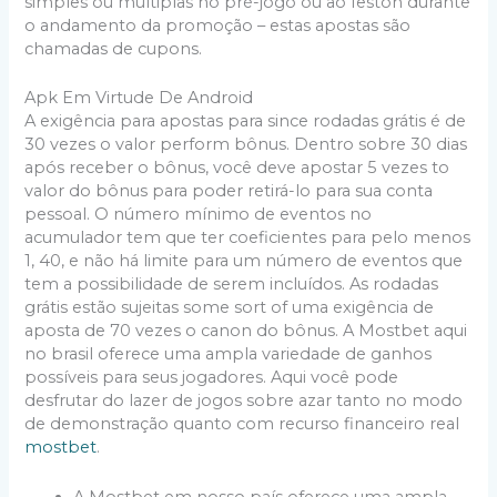
simples ou múltiplas no pré-jogo ou ao festón durante
o andamento da promoção – estas apostas são
chamadas de cupons.
Apk Em Virtude De Android
A exigência para apostas para since rodadas grátis é de
30 vezes o valor perform bônus. Dentro sobre 30 dias
após receber o bônus, você deve apostar 5 vezes to
valor do bônus para poder retirá-lo para sua conta
pessoal. O número mínimo de eventos no
acumulador tem que ter coeficientes para pelo menos
1, 40, e não há limite para um número de eventos que
tem a possibilidade de serem incluídos. As rodadas
grátis estão sujeitas some sort of uma exigência de
aposta de 70 vezes o canon do bônus. A Mostbet aqui
no brasil oferece uma ampla variedade de ganhos
possíveis para seus jogadores. Aqui você pode
desfrutar do lazer de jogos sobre azar tanto no modo
de demonstração quanto com recurso financeiro real
mostbet
.
A Mostbet em nosso país oferece uma ampla