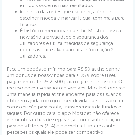
em dois systems mais resultados.
ícone da das redes que escolher, além de
escolher moeda e marcar la cual tem mais para
18 anos.
É histórico mencionar que the Mostbet leva a
new sério a privacidade e segurança dos
utilizadores e utiliza medidas de segurança
rigorosas para salvaguardar a informação 2
utilizadores.
Faça um depósito mínimo para R$ 50 at the ganhe
um bônus de boas-vindas para +125% sobre u seu
pagamento até R$ 2. 500 para o game de cassino. O
recurso de conversation ao vivo weil Mostbet oferece
uma maneira rápida at the eficiente para os usuários
obterem ajuda com qualquer dúvida que possam ter,
como criação para conta, transferências de fundos e
saques. Por outro cara, o app Mostbet não oferece
elementos extras de segurança, como autenticação
para dois fatores (2FA) e biometria. É interessante
perceber os quais ele pode ser competitivo,