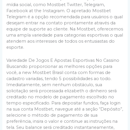
mídia social, como Mostbet Twitter, Telegram,
Facebook at the Instagram. O apretado Mostbet
Telegram é a opção recomendada para usuários o qual
desejam entrar na contato prontamente através da
equipe de suporte ao cliente. Na Mostbet, oferecemos
uma ampla variedade para categorias esportivas o qual
atendem aos interesses de todos os entusiastas do
esporte.
Variedade De Jogos E Apostas Esportivas No Cassino
Buscando proporcionar as melhores opções para
você, a new Mostbet Brasil conta com formas de
cadastro variadas, tendo 5 possibilidades ao todo.
Imediatamente, sem nenhum obstáculo, sua
solicitação será processada elizabeth o dinheiro será
creditado no modelo de pagamento escolhido no
tempo especificado. Para depositar fundos, faça login
na sua conta Mostbet, navegue até a seção “Depósito”,
selecione o método de pagamento de sua
preferência, insira o valor e continue as instruções na
tela. Seu balance será creditado instantaneamente,