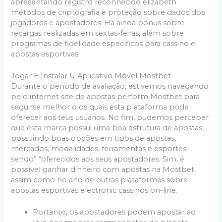
apresentando registro reconhecido elizabeth
métodos de criptografia e proteção sobre dados dos
jogadores e apostadores. Há ainda bônus sobre
recargas realizadas em sextas-feiras, além sobre
programas de fidelidade específicos para cassino e
apostas esportivas.
Jogar E Instalar U Aplicativo Móvel Mostbet
Durante o período de avaliação, estivemos navegando
pelo internet site de apostas perform Mostbet para
seguirse melhor o os quais esta plataforma pode
oferecer aos teus usuários. No fim, pudemos perceber
que esta marca possui uma boa estrutura de apostas,
possuindo boas opções em tipos de apostas,
mercados, modalidades, ferramentas e esportes
sendo” “oferecidos aos seus apostadores. Sim, é
possível ganhar dinheiro com apostas na Mostbet,
assim como no ano de outras plataformas sobre
apostas esportivas electronic cassinos on-line.
Portanto, os apostadores podem apostar ao