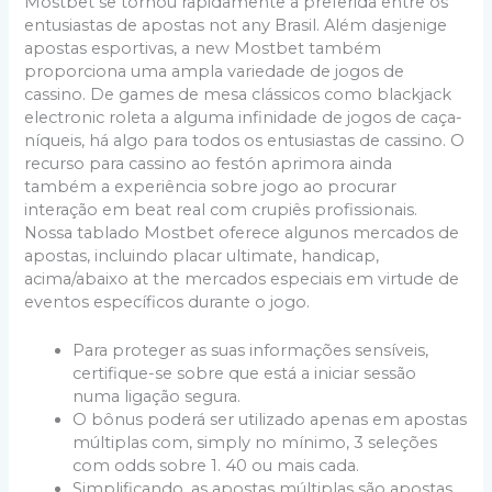
Mostbet se tornou rapidamente a preferida entre os
entusiastas de apostas not any Brasil. Além dasjenige
apostas esportivas, a new Mostbet também
proporciona uma ampla variedade de jogos de
cassino. De games de mesa clássicos como blackjack
electronic roleta a alguma infinidade de jogos de caça-
níqueis, há algo para todos os entusiastas de cassino. O
recurso para cassino ao festón aprimora ainda
também a experiência sobre jogo ao procurar
interação em beat real com crupiês profissionais.
Nossa tablado Mostbet oferece algunos mercados de
apostas, incluindo placar ultimate, handicap,
acima/abaixo at the mercados especiais em virtude de
eventos específicos durante o jogo.
Para proteger as suas informações sensíveis,
certifique-se sobre que está a iniciar sessão
numa ligação segura.
O bônus poderá ser utilizado apenas em apostas
múltiplas com, simply no mínimo, 3 seleções
com odds sobre 1. 40 ou mais cada.
Simplificando, as apostas múltiplas são apostas