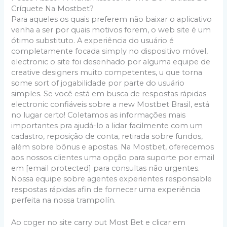
Críquete Na Mostbet?
Para aqueles os quais preferem não baixar o aplicativo
venha a ser por quais motivos forem, o web site é um
ótimo substituto. A experiência do usuário é
completamente focada simply no dispositivo móvel,
electronic o site foi desenhado por alguma equipe de
creative designers muito competentes, u que torna
some sort of jogabilidade por parte do usuário
simples. Se você está em busca de respostas rápidas
electronic confiáveis sobre a new Mostbet Brasil, está
no lugar certo! Coletamos as informações mais
importantes pra ajudá-lo a lidar facilmente com um
cadastro, reposição de conta, retirada sobre fundos,
além sobre bônus e apostas. Na Mostbet, oferecemos
aos nossos clientes uma opção para suporte por email
em [email protected] para consultas não urgentes.
Nossa equipe sobre agentes experientes responsable
respostas rápidas afin de fornecer uma experiência
perfeita na nossa trampolín.
Ao coger no site carry out Most Bet e clicar em