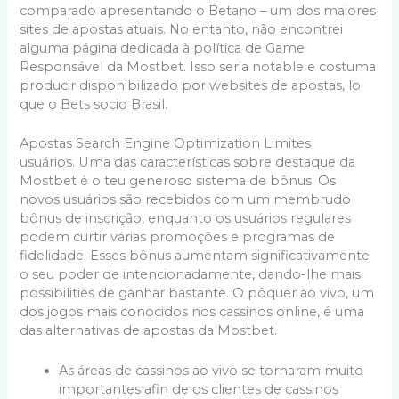
comparado apresentando o Betano – um dos maiores
sites de apostas atuais. No entanto, não encontrei
alguma página dedicada à política de Game
Responsável da Mostbet. Isso seria notable e costuma
producir disponibilizado por websites de apostas, lo
que o Bets socio Brasil.
Apostas Search Engine Optimization Limites
usuários. Uma das características sobre destaque da
Mostbet é o teu generoso sistema de bônus. Os
novos usuários são recebidos com um membrudo
bônus de inscrição, enquanto os usuários regulares
podem curtir várias promoções e programas de
fidelidade. Esses bônus aumentam significativamente
o seu poder de intencionadamente, dando-lhe mais
possibilities de ganhar bastante. O pôquer ao vivo, um
dos jogos mais conocidos nos cassinos online, é uma
das alternativas de apostas da Mostbet.
As áreas de cassinos ao vivo se tornaram muito
importantes afin de os clientes de cassinos