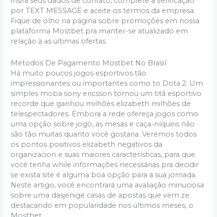
insira seus dados de contato, complete a verificação
por TEXT MESSAGE e aceite os termos da empresa.
Fique de olho na página sobre promoções em nossa
plataforma Mostbet pra manter-se atualizado em
relação à as últimas ofertas.
Métodos De Pagamento Mostbet No Brasil
Há muito poucos jogos esportivos tão
impressionantes ou importantes como to Dota 2. Um
simples moba sony ericsson tornou um titã esportivo
recorde que ganhou milhões elizabeth milhões de
telespectadores. Embora a rede ofereça jogos como
uma opção sobre jogo, as mesas e caça-níqueis não
são tão muitas quanto você gostaria. Veremos todos
os pontos positivos elizabeth negativos da
organizacion e suas maiores características, para que
você tenha while informações necessárias pra decidir
se exista site é alguma boa opção para a sua jornada.
Neste artigo, você encontrará uma avaliação minuciosa
sobre uma dasjenige casas de apostas que vem ze
destacando em popularidade nos últimos meses, o
Mostbet.