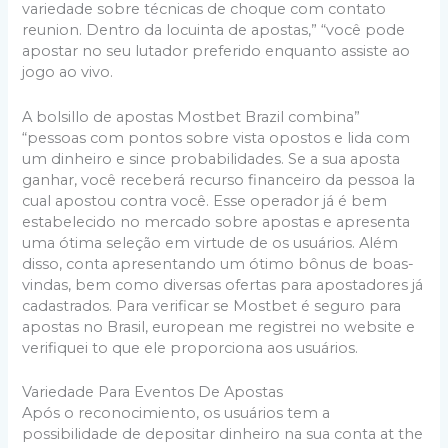
variedade sobre técnicas de choque com contato
reunion. Dentro da locuinta de apostas,” “você pode
apostar no seu lutador preferido enquanto assiste ao
jogo ao vivo.
A bolsillo de apostas Mostbet Brazil combina”
“pessoas com pontos sobre vista opostos e lida com
um dinheiro e since probabilidades. Se a sua aposta
ganhar, você receberá recurso financeiro da pessoa la
cual apostou contra você. Esse operador já é bem
estabelecido no mercado sobre apostas e apresenta
uma ótima seleção em virtude de os usuários. Além
disso, conta apresentando um ótimo bônus de boas-
vindas, bem como diversas ofertas para apostadores já
cadastrados. Para verificar se Mostbet é seguro para
apostas no Brasil, european me registrei no website e
verifiquei to que ele proporciona aos usuários.
Variedade Para Eventos De Apostas
Após o reconocimiento, os usuários tem a
possibilidade de depositar dinheiro na sua conta at the