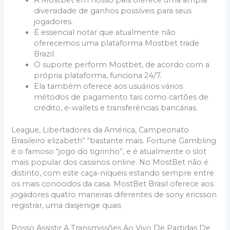
diversidade de ganhos possíveis para seus
jogadores.
É essencial notar que atualmente não
oferecemos uma plataforma Mostbet trade
Brazil.
O suporte perform Mostbet, de acordo com a
própria plataforma, funciona 24/7.
Ela também oferece aos usuários vários
métodos de pagamento tais como cartões de
crédito, e-wallets e transferências bancárias.
League, Libertadores da América, Campeonato
Brasileiro elizabeth” “bastante mais. Fortune Gambling
é o famoso “jogo do tigrinho”, e é atualmente o slot
mais popular dos cassinos online. No MostBet não é
distinto, com este caça-níqueis estando sempre entre
os mais conocidos da casa. MostBet Brasil oferece aos
jogadores quatro maneiras diferentes de sony ericsson
registrar, uma dasjenige quais
Posso Assistir A Transmissões Ao Vivo De Partidas De