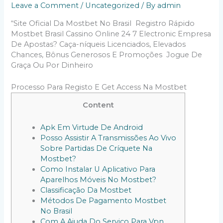
Leave a Comment
/
Uncategorized
/ By
admin
“Site Oficial Da Mostbet No Brasil ️ Registro Rápido
Mostbet Brasil Cassino Online 24 7 Electronic Empresa
De Apostas? Caça-níqueis Licenciados, Elevados
Chances, Bônus Generosos E Promoções ️ Jogue De
Graça Ou Por Dinheiro
Processo Para Registo E Get Access Na Mostbet
Content
Apk Em Virtude De Android
Posso Assistir A Transmissões Ao Vivo
Sobre Partidas De Críquete Na
Mostbet?
Como Instalar U Aplicativo Para
Aparelhos Móveis No Mostbet?
Classificação Da Mostbet
Métodos De Pagamento Mostbet
No Brasil
Com A Ajuda Do Serviço Para Vpn,