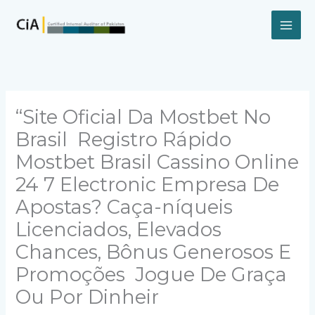
Skip
to
content
“Site Oficial Da Mostbet No
Brasil ️ Registro Rápido
Mostbet Brasil Cassino Online
24 7 Electronic Empresa De
Apostas? Caça-níqueis
Licenciados, Elevados
Chances, Bônus Generosos E
Promoções ️ Jogue De Graça
Ou Por Dinheir