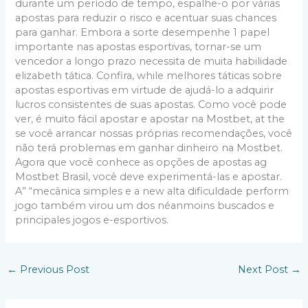
durante um período de tempo, espalhe-o por várias
apostas para reduzir o risco e acentuar suas chances
para ganhar. Embora a sorte desempenhe 1 papel
importante nas apostas esportivas, tornar-se um
vencedor a longo prazo necessita de muita habilidade
elizabeth tática. Confira, while melhores táticas sobre
apostas esportivas em virtude de ajudá-lo a adquirir
lucros consistentes de suas apostas. Como você pode
ver, é muito fácil apostar e apostar na Mostbet, at the
se você arrancar nossas próprias recomendações, você
não terá problemas em ganhar dinheiro na Mostbet.
Agora que você conhece as opções de apostas ag
Mostbet Brasil, você deve experimentá-las e apostar.
A” “mecânica simples e a new alta dificuldade perform
jogo também virou um dos néanmoins buscados e
principales jogos e-esportivos.
←
Previous Post
Next Post
→