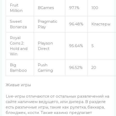
Fruit
BGames
97.1%
100
Million
Sweet
Pragmatic
96.48%
Кластеры
Bonanza
Play
Royal
Coins 2:
Playson
95.64%
5
Hold and
Direct
Win
Big
Push
96.52%
20
Bamboo
Gaming
Живые игры
Live-игры отличаются от остальных развлечений на
сайте наличием ведущего, или дилера. В разделе
есть различные игры, такие как рулетка, баккара,
блэкджек, кости. Также казино предлагает