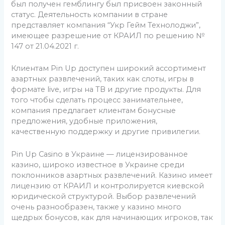
был получен гемблингу был присвоен законный
статус. Деятельность компании в стране
представляет компания “Укр Гейм Технолоджи”,
имеющее разрешение от КРАИЛ по решению №
147 от 21.04.2021 г.
Клиентам Pin Up доступен широкий ассортимент
азартных развлечений, таких как слоты, игры в
формате live, игры на ТВ и другие продукты. Для
того чтобы сделать процесс занимательнее,
компания предлагает клиентам бонусные
предложения, удобные приложения,
качественную поддержку и другие привилегии.
Pin Up Casino в Украине — лицензированное
казино, широко известное в Украине среди
поклонников азартных развлечений. Казино имеет
лицензию от КРАИЛ и контролируется киевской
юридической структурой. Выбор развлечений
очень разнообразен, также у казино много
щедрых бонусов, как для начинающих игроков, так