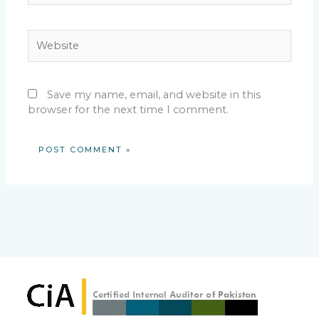
Website
Save my name, email, and website in this
browser for the next time I comment.