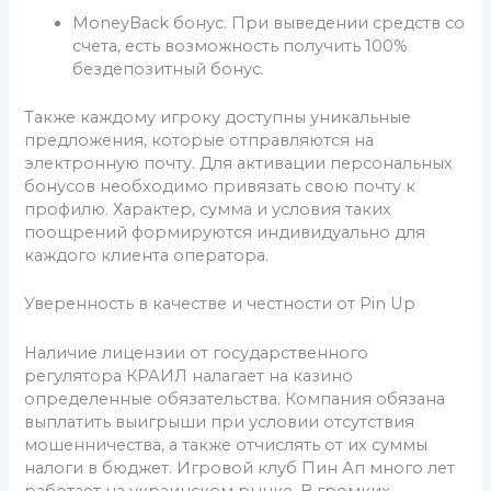
MoneyBack бонус. При выведении средств со
счета, есть возможность получить 100%
бездепозитный бонус.
Также каждому игроку доступны уникальные
предложения, которые отправляются на
электронную почту. Для активации персональных
бонусов необходимо привязать свою почту к
профилю. Характер, сумма и условия таких
поощрений формируются индивидуально для
каждого клиента оператора.
Уверенность в качестве и честности от Pin Up
Наличие лицензии от государственного
регулятора КРАИЛ налагает на казино
определенные обязательства. Компания обязана
выплатить выигрыши при условии отсутствия
мошенничества, а также отчислять от их суммы
налоги в бюджет. Игровой клуб Пин Ап много лет
работает на украинском рынке. В громких