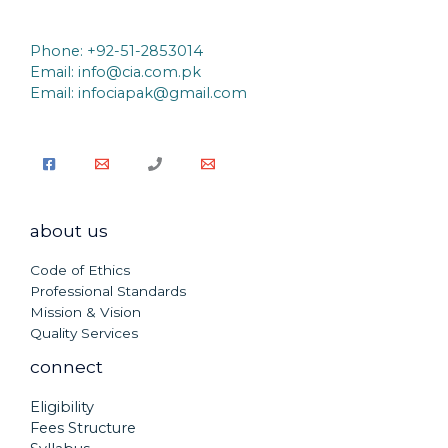
Phone: +92-51-2853014
Email:
info@cia.com.pk
Email: infociapak@gmail.com
about us
Code of Ethics
Professional Standards
Mission & Vision
Quality Services
connect
Eligibility
Fees Structure