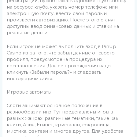
регистрации, нужно нажать одноименную кнопку
на ресурсе клуба, указать номер телефона или
электронную почту, ввести свой пароль и
произвести авторизацию. После этого станут
доступны ввод финансовых данных и ставки на
реальные деньги.
Если игрок не может выполнить вход в PinUp
Casino из-за того, что забыл данные от своего
профиля, предусмотрена процедура их
восстановления. Для ее прохождения надо
кликнуть «Забыли пароль?» и следовать
инструкциям сайта.
Игровые автоматы
Слоты занимают основное положение в
разнообразии игр. Тут представлены игры в
разных жанрах: различные тематики, такие как
книги, Азия, Египет, кристаллы, сокровища,
мистика, фэнтези и многое другое. Для удобства