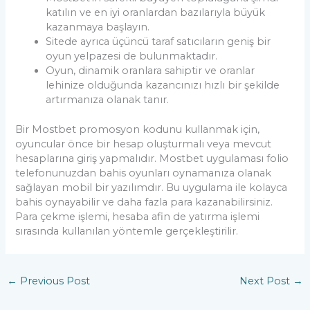
katılın ve en iyi oranlardan bazılarıyla büyük
kazanmaya başlayın.
Sitede ayrıca üçüncü taraf satıcıların geniş bir
oyun yelpazesi de bulunmaktadır.
Oyun, dinamik oranlara sahiptir ve oranlar
lehinize olduğunda kazancınızı hızlı bir şekilde
artırmanıza olanak tanır.
Bir Mostbet promosyon kodunu kullanmak için,
oyuncular önce bir hesap oluşturmalı veya mevcut
hesaplarına giriş yapmalıdır. Mostbet uygulaması folio
telefonunuzdan bahis oyunları oynamanıza olanak
sağlayan mobil bir yazılımdır. Bu uygulama ile kolayca
bahis oynayabilir ve daha fazla para kazanabilirsiniz.
Para çekme işlemi, hesaba afin de yatırma işlemi
sırasında kullanılan yöntemle gerçekleştirilir.
←
Previous Post
Next Post
→