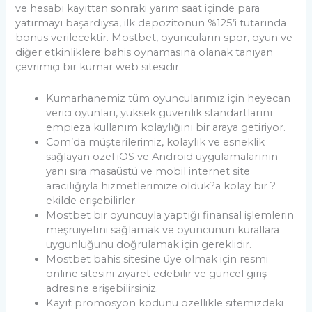
ve hesabı kayıttan sonraki yarım saat içinde para
yatırmayı başardıysa, ilk depozitonun %125’i tutarında
bonus verilecektir. Mostbet, oyuncuların spor, oyun ve
diğer etkinliklere bahis oynamasına olanak tanıyan
çevrimiçi bir kumar web sitesidir.
Kumarhanemiz tüm oyuncularımız için heyecan
verici oyunları, yüksek güvenlik standartlarını
empieza kullanım kolaylığını bir araya getiriyor.
Com’da müşterilerimiz, kolaylık ve esneklik
sağlayan özel iOS ve Android uygulamalarının
yanı sıra masaüstü ve mobil internet site
aracılığıyla hizmetlerimize olduk?a kolay bir ?
ekilde erişebilirler.
Mostbet bir oyuncuyla yaptığı finansal işlemlerin
meşruiyetini sağlamak ve oyuncunun kurallara
uygunluğunu doğrulamak için gereklidir.
Mostbet bahis sitesine üye olmak için resmi
online sitesini ziyaret edebilir ve güncel giriş
adresine erişebilirsiniz.
Kayıt promosyon kodunu özellikle sitemizdeki