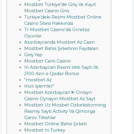
Mostbet Türkiye’de Giriş Ve Kayıt
Mostbet Casino Giris
Türkiye’deki Resmi Mostbet Online
Casino Sitesi Hakkında
Tr Mostbet Casino’da Ücretsiz
Oyunlar
Azərbaycanda Mostbet Az Casin
Mostbet Bahis Şirketinin Faydaları
Giriş Yap
Mostbet Canlı Casino
In Azerbaycan Rəsmi Veb Saytı İlk
2100 Azn-ə Qədər Bonus
“mostbet Az
Hızlı İşlemler”
Mostbet Azerbaycan ᐈ Onlayn
Casino Oynayın Mostbet Az Sayt
Mostbet Uz Mosbet Ozbekistonning
Rasmiy Sayti Activity Va Qimorga
Garov Tikishlar
Mostbet Online Bahis Şirketi
Mostbet In Turkey