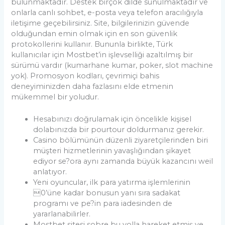
bulunmaktadır. Destek birçok dilde sunulmaktadır ve
onlarla canlı sohbet, e-posta veya telefon aracılığıyla
iletişime geçebilirsiniz. Site, bilgilerinizin güvende
olduğundan emin olmak için en son güvenlik
protokollerini kullanır. Bununla birlikte, Türk
kullanıcılar için Mostbet’in işlevselliği azaltılmış bir
sürümü vardır (kumarhane kumar, poker, slot machine
yok). Promosyon kodları, çevrimiçi bahis
deneyiminizden daha fazlasını elde etmenin
mükemmel bir yoludur.
Hesabınızı doğrulamak için öncelikle kişisel
dolabınızda bir pourtour doldurmanız gerekir.
Casino bölümünün düzenli ziyaretçilerinden biri
müşteri hizmetlerinin yavaşlığından şikayet
ediyor se?ora aynı zamanda büyük kazancını weil
anlatıyor.
Yeni oyuncular, ilk para yatırma işlemlerinin
0’üne kadar bonusun yanı sıra sadakat
programı ve pe?in para iadesinden de
yararlanabilirler.
Mostbet sitesi sobre bu yolla hareket etmiş ve