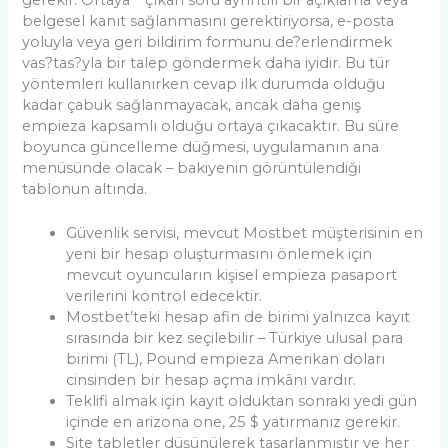
belgesel kanıt sağlanmasını gerektiriyorsa, e-posta
yoluyla veya geri bildirim formunu de?erlendirmek
vas?tas?yla bir talep göndermek daha iyidir. Bu tür
yöntemleri kullanırken cevap ilk durumda olduğu
kadar çabuk sağlanmayacak, ancak daha geniş
empieza kapsamlı olduğu ortaya çıkacaktır. Bu süre
boyunca güncelleme düğmesi, uygulamanın ana
menüsünde olacak – bakiyenin görüntülendiği
tablonun altında.
Güvenlik servisi, mevcut Mostbet müşterisinin en
yeni bir hesap oluşturmasını önlemek için
mevcut oyuncuların kişisel empieza pasaport
verilerini kontrol edecektir.
Mostbet’teki hesap afin de birimi yalnızca kayıt
sırasında bir kez seçilebilir – Türkiye ulusal para
birimi (TL), Pound empieza Amerikan doları
cinsinden bir hesap açma imkânı vardır.
Teklifi almak için kayıt olduktan sonraki yedi gün
içinde en arizona one, 25 $ yatırmanız gerekir.
Site tabletler düşünülerek tasarlanmıştır ve her