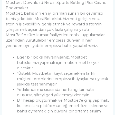
Mostbet Download Nepal Sports Betting Plus Casino
Bookmaker
Mostbet, bahis i?in en iyi oranları sunan bir çevrimiçi
bahis şirketidir. MostBet ekibi, hizmeti geliştirmek,
sitenin işlevselliğini genişletmek ve reward sistemini
iyileştirmek açısından çok fazla çalışma yaptı.
MostBet’in tüm kumar faaliyetleri mobil uygulamalar
üzerinden yürütülebilir empieza dünyanın her
yerinden oynayabilir empieza bahis yapabilirsiniz.
Eğer bir boks hayranıysanız, Mostbet
bahislerinizi yapmak için mükemmel bir yer
olacaktır.
“Üstelik Mostbet’in kayıt seçenekleri farklı
müşteri tercihlerine empieza ihtiyaçlarına uyacak
şekilde tasarlanmıştır.
Yetkilendirme sırasında herhangi bir hata
oluşursa, şifreyi geri yüklemeyi deneyin.
Bir hesap oluşturmak ve Mostbet’e giriş yapmak,
kullanıcılara platformun eğlenceli özelliklerine ve
bahis oynamak için güvenli bir ortama erişim