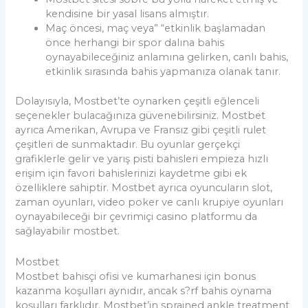
kendisine bir yasal lisans almıştır.
Maç öncesi, maç veya” “etkinlik başlamadan
önce herhangi bir spor dalına bahis
oynayabileceğiniz anlamına gelirken, canlı bahis,
etkinlik sırasında bahis yapmanıza olanak tanır.
Dolayısıyla, Mostbet’te oynarken çeşitli eğlenceli
seçenekler bulacağınıza güvenebilirsiniz. Mostbet
ayrıca Amerikan, Avrupa ve Fransız gibi çeşitli rulet
çeşitleri de sunmaktadır. Bu oyunlar gerçekçi
grafiklerle gelir ve yarış pisti bahisleri empieza hızlı
erişim için favori bahislerinizi kaydetme gibi ek
özelliklere sahiptir. Mostbet ayrıca oyuncuların slot,
zaman oyunları, video poker ve canlı krupiye oyunları
oynayabileceği bir çevrimiçi casino platformu da
sağlayabilir mostbet.
Mostbet
Mostbet bahisçi ofisi ve kumarhanesi için bonus
kazanma koşulları aynıdır, ancak s?rf bahis oynama
koşulları farklıdır. Mostbet’in sprained ankle treatment