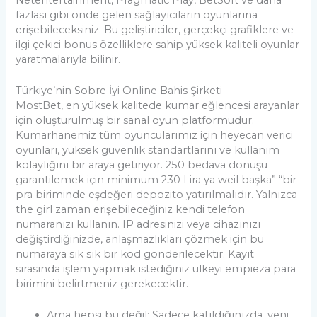
fazlası gibi önde gelen sağlayıcıların oyunlarına
erişebileceksiniz. Bu geliştiriciler, gerçekçi grafiklere ve
ilgi çekici bonus özelliklere sahip yüksek kaliteli oyunlar
yaratmalarıyla bilinir.
Türkiye’nin Sobre İyi Online Bahis Şirketi
MostBet, en yüksek kalitede kumar eğlencesi arayanlar
için oluşturulmuş bir sanal oyun platformudur.
Kumarhanemiz tüm oyuncularımız için heyecan verici
oyunları, yüksek güvenlik standartlarını ve kullanım
kolaylığını bir araya getiriyor. 250 bedava dönüşü
garantilemek için minimum 230 Lira ya weil başka” “bir
pra biriminde eşdeğeri depozito yatırılmalıdır. Yalnızca
the girl zaman erişebileceğiniz kendi telefon
numaranızı kullanın. IP adresinizi veya cihazınızı
değiştirdiğinizde, anlaşmazlıkları çözmek için bu
numaraya sık sık bir kod gönderilecektir. Kayıt
sırasında işlem yapmak istediğiniz ülkeyi empieza para
birimini belirtmeniz gerekecektir.
Ama hepsi bu değil; Sadece katıldığınızda, yeni