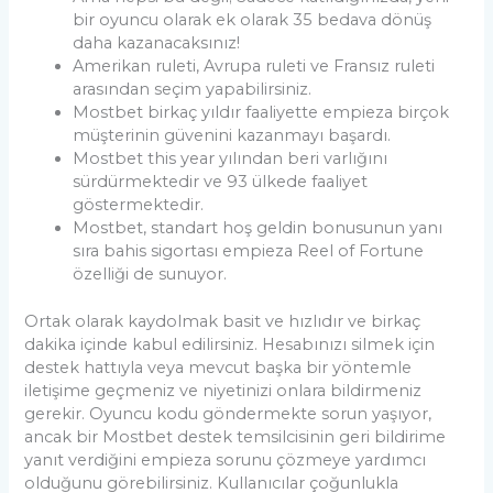
bir oyuncu olarak ek olarak 35 bedava dönüş
daha kazanacaksınız!
Amerikan ruleti, Avrupa ruleti ve Fransız ruleti
arasından seçim yapabilirsiniz.
Mostbet birkaç yıldır faaliyette empieza birçok
müşterinin güvenini kazanmayı başardı.
Mostbet this year yılından beri varlığını
sürdürmektedir ve 93 ülkede faaliyet
göstermektedir.
Mostbet, standart hoş geldin bonusunun yanı
sıra bahis sigortası empieza Reel of Fortune
özelliği de sunuyor.
Ortak olarak kaydolmak basit ve hızlıdır ve birkaç
dakika içinde kabul edilirsiniz. Hesabınızı silmek için
destek hattıyla veya mevcut başka bir yöntemle
iletişime geçmeniz ve niyetinizi onlara bildirmeniz
gerekir. Oyuncu kodu göndermekte sorun yaşıyor,
ancak bir Mostbet destek temsilcisinin geri bildirime
yanıt verdiğini empieza sorunu çözmeye yardımcı
olduğunu görebilirsiniz. Kullanıcılar çoğunlukla