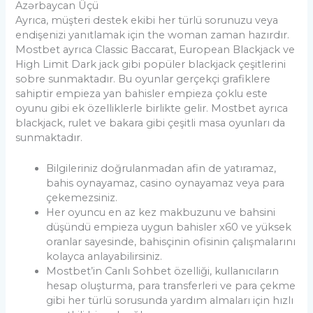
Azərbaycan Üçü
Ayrıca, müşteri destek ekibi her türlü sorunuzu veya
endişenizi yanıtlamak için the woman zaman hazırdır.
Mostbet ayrıca Classic Baccarat, European Blackjack ve
High Limit Dark jack gibi popüler blackjack çeşitlerini
sobre sunmaktadır. Bu oyunlar gerçekçi grafiklere
sahiptir empieza yan bahisler empieza çoklu este
oyunu gibi ek özelliklerle birlikte gelir. Mostbet ayrıca
blackjack, rulet ve bakara gibi çeşitli masa oyunları da
sunmaktadır.
Bilgileriniz doğrulanmadan afin de yatıramaz,
bahis oynayamaz, casino oynayamaz veya para
çekemezsiniz.
Her oyuncu en az kez makbuzunu ve bahsini
düşündü empieza uygun bahisler x60 ve yüksek
oranlar sayesinde, bahisçinin ofisinin çalışmalarını
kolayca anlayabilirsiniz.
Mostbet’in Canlı Sohbet özelliği, kullanıcıların
hesap oluşturma, para transferleri ve para çekme
gibi her türlü sorusunda yardım almaları için hızlı