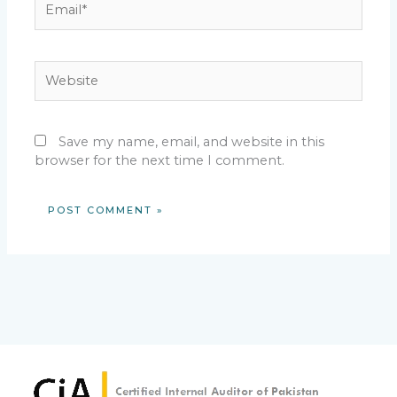
Website
Save my name, email, and website in this
browser for the next time I comment.