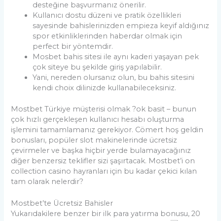
desteğine başvurmanız önerilir.
Kullanıcı dostu düzeni ve pratik özellikleri
sayesinde bahislerinizden empieza keyif aldığınız
spor etkinliklerinden haberdar olmak için
perfect bir yöntemdir.
Mosbet bahis sitesi ile aynı kaderi yaşayan pek
çok siteye bu şekilde giriş yapılabilir.
Yani, nereden olursanız olun, bu bahis sitesini
kendi choix dilinizde kullanabileceksiniz.
Mostbet Türkiye müşterisi olmak ?ok basit – bunun
çok hızlı gerçekleşen kullanıcı hesabı oluşturma
işlemini tamamlamanız gerekiyor. Cömert hoş geldin
bonusları, popüler slot makinelerinde ücretsiz
çevirmeler ve başka hiçbir yerde bulamayacağınız
diğer benzersiz teklifler sizi şaşırtacak. Mostbet’i on
collection casino hayranları için bu kadar çekici kılan
tam olarak nelerdir?
Mostbet’te Ücretsiz Bahisler
Yukarıdakilere benzer bir ilk para yatırma bonusu, 20