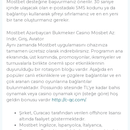
Mostbet desteğine başvurmanız önerilir. 30 saniye
içinde ulaşacak olan e-postadaki SMS kodunu ya da
bağlantıyı kullanarak şifreyi sıfırlamanız ve en en yeni
bir tane oluşturmanız gerekir.
Mostbet Azərbaycan Bukmeker Casino Мosbet Az:
Indir, Giriş, Aviator
Aynı zamanda Mostbet uygulamasını cihazınıza
tamamen ücretsiz olarak indirebilirsiniz. Programın ana
ekranında, üst kısmında, promosyonlar, ikramiyeler ve
turnuvalarla birlikte önemli spor etkinliklerinin
duyurulduğu bir rotasyon bloğu vardır. Aşağıda en
popüler canlı etkinliklere ve çizgilere bağlantılar ve en
çok aranan casino oyunlarına bağlantılar
bulunmaktadır. Possuindo sitesinde TL’ye kadar bahis
oynamak veya casino oynamak için (isteğe göre) hoş
geldin bonusu vardır
http://c-qc.com/
.
Şirket, Curacao tarafından verilen offshore lisansı
altında faaliyet göstermektedir.
Mostbet İngilizce, İspanyolca, İtalyanca,