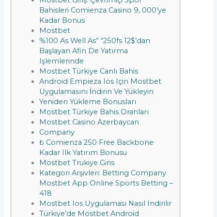
Bahisleri Comienza Casino 9, 000’ye
Kadar Bonus
Mostbet
%100 As Well As” “250fs 12$’dan
Başlayan Afin De Yatırma
Işlemlerinde
Mostbet Türkiye Canlı Bahis
Android Empieza Ios Için Mostbet
Uygulamasını İndirin Ve Yükleyin
Yeniden Yükleme Bonusları
Mostbet Türkiye Bahis Oranları
Mostbet Casino Azerbaycan
Company
₺ Comienza 250 Free Backbone
Kadar Ilk Yatırım Bonusu
Mostbet Trukiye Giris
Kategori Arşivleri: Betting Company
Mostbet App Online Sports Betting –
418
Mostbet Ios Uygulaması Nasıl Indirilir
Türkiye’de Mostbet Android