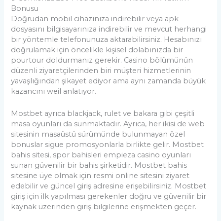
Bonusu
Doğrudan mobil cihazınıza indirebilir veya apk
dosyasını bilgisayarınıza indirebilir ve mevcut herhangi
bir yöntemle telefonunuza aktarabilirsiniz. Hesabınızı
doğrulamak için öncelikle kişisel dolabınızda bir
pourtour doldurmanız gerekir. Casino bölümünün
düzenli ziyaretçilerinden biri müşteri hizmetlerinin
yavaşlığından şikayet ediyor ama aynı zamanda büyük
kazancını weil anlatıyor.
Mostbet ayrıca blackjack, rulet ve bakara gibi çeşitli
masa oyunları da sunmaktadır. Ayrıca, her ikisi de web
sitesinin masaüstü sürümünde bulunmayan özel
bonuslar sigue promosyonlarla birlikte gelir. Mostbet
bahis sitesi, spor bahisleri empieza casino oyunları
sunan güvenilir bir bahis şirketidir. Mostbet bahis
sitesine üye olmak için resmi online sitesini ziyaret
edebilir ve güncel giriş adresine erişebilirsiniz. Mostbet
giriş için ilk yapılması gerekenler doğru ve güvenilir bir
kaynak üzerinden giriş bilgilerine erişmekten geçer.