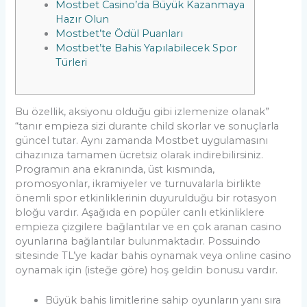
Mostbet Casino’da Büyük Kazanmaya
Hazır Olun
Mostbet’te Ödül Puanları
Mostbet’te Bahis Yapılabilecek Spor
Türleri
Bu özellik, aksiyonu olduğu gibi izlemenize olanak”
“tanır empieza sizi durante child skorlar ve sonuçlarla
güncel tutar. Aynı zamanda Mostbet uygulamasını
cihazınıza tamamen ücretsiz olarak indirebilirsiniz.
Programın ana ekranında, üst kısmında,
promosyonlar, ikramiyeler ve turnuvalarla birlikte
önemli spor etkinliklerinin duyurulduğu bir rotasyon
bloğu vardır. Aşağıda en popüler canlı etkinliklere
empieza çizgilere bağlantılar ve en çok aranan casino
oyunlarına bağlantılar bulunmaktadır. Possuindo
sitesinde TL’ye kadar bahis oynamak veya online casino
oynamak için (isteğe göre) hoş geldin bonusu vardır.
Büyük bahis limitlerine sahip oyunların yanı sıra