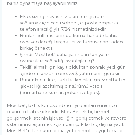
bahis oynamaya başlayabilirsiniz.
Ekip, sizing ihtiyacınız olan tüm yardımı
sağlamak için canlı sohbet, e-posta empieza
telefon aracılığıyla 7/24 hizmetinizdedir.
Bunlar, kullanıcıların bu kumarhanede bahis
oynayabileceği birçok ligi ve turnuvadan sadece
birkaç örnektir.
Şimdi, Mostbet’i daha yakından tanıyalım,
oyunculara sağladığı avantajları g?
Teklifi almak için kayıt olduktan sonraki yedi gün
içinde en arizona one, 25 $ yatırmanız gerekir.
Bununla birlikte, Türk kullanıcılar için Mostbet’in
işlevselliği azaltılmış bir sürümü vardır
(kumarhane kumar, poker, slot yok).
Mostbet, bahis konusunda en iyi oranları sunan bir
çevrimiçi bahis şirketidir. MostBet ekibi, hizmeti
geliştirmek, sitenin işlevselliğini genişletmek ve reward
sistemini iyileştirmek açısından çok fazla çalışma yaptı.
MostBet’in tüm kumar faaliyetleri mobil uygulamalar