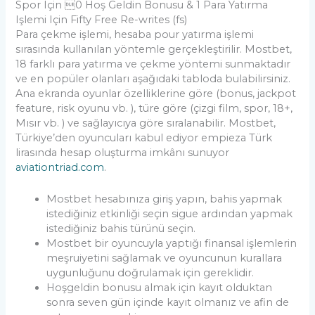
Spor Için 0 Hoş Geldin Bonusu & 1 Para Yatırma
Işlemi Için Fifty Free Re-writes (fs)
Para çekme işlemi, hesaba pour yatırma işlemi
sırasında kullanılan yöntemle gerçekleştirilir. Mostbet,
18 farklı para yatırma ve çekme yöntemi sunmaktadır
ve en popüler olanları aşağıdaki tabloda bulabilirsiniz.
Ana ekranda oyunlar özelliklerine göre (bonus, jackpot
feature, risk oyunu vb. ), türe göre (çizgi film, spor, 18+,
Mısır vb. ) ve sağlayıcıya göre sıralanabilir. Mostbet,
Türkiye’den oyuncuları kabul ediyor empieza Türk
lirasında hesap oluşturma imkânı sunuyor
aviationtriad.com
.
Mostbet hesabınıza giriş yapın, bahis yapmak
istediğiniz etkinliği seçin sigue ardından yapmak
istediğiniz bahis türünü seçin.
Mostbet bir oyuncuyla yaptığı finansal işlemlerin
meşruiyetini sağlamak ve oyuncunun kurallara
uygunluğunu doğrulamak için gereklidir.
Hoşgeldin bonusu almak için kayıt olduktan
sonra seven gün içinde kayıt olmanız ve afin de