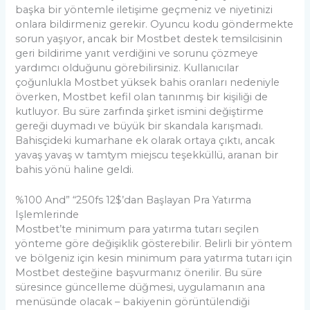
başka bir yöntemle iletişime geçmeniz ve niyetinizi
onlara bildirmeniz gerekir. Oyuncu kodu göndermekte
sorun yaşıyor, ancak bir Mostbet destek temsilcisinin
geri bildirime yanıt verdiğini ve sorunu çözmeye
yardımcı olduğunu görebilirsiniz. Kullanıcılar
çoğunlukla Mostbet yüksek bahis oranları nedeniyle
överken, Mostbet kefil olan tanınmış bir kişiliği de
kutluyor. Bu süre zarfında şirket ismini değiştirme
gereği duymadı ve büyük bir skandala karışmadı.
Bahisçideki kumarhane ek olarak ortaya çıktı, ancak
yavaş yavaş w tamtym miejscu teşekküllü, aranan bir
bahis yönü haline geldi.
%100 And” “250fs 12$’dan Başlayan Pra Yatırma
Işlemlerinde
Mostbet’te minimum para yatırma tutarı seçilen
yönteme göre değişiklik gösterebilir. Belirli bir yöntem
ve bölgeniz için kesin minimum para yatırma tutarı için
Mostbet desteğine başvurmanız önerilir. Bu süre
süresince güncelleme düğmesi, uygulamanın ana
menüsünde olacak – bakiyenin görüntülendiği