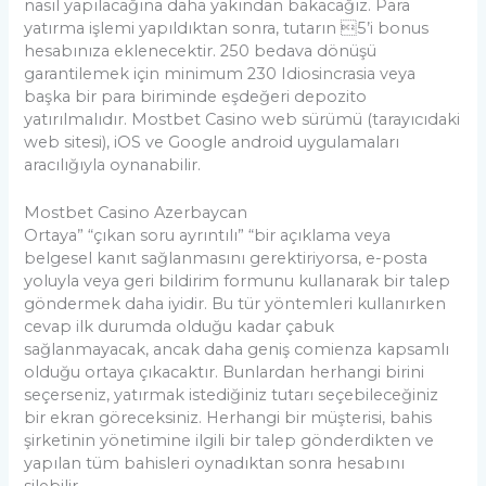
nasıl yapılacağına daha yakından bakacağız. Para
yatırma işlemi yapıldıktan sonra, tutarın 5’i bonus
hesabınıza eklenecektir. 250 bedava dönüşü
garantilemek için minimum 230 Idiosincrasia veya
başka bir para biriminde eşdeğeri depozito
yatırılmalıdır. Mostbet Casino web sürümü (tarayıcıdaki
web sitesi), iOS ve Google android uygulamaları
aracılığıyla oynanabilir.
Mostbet Casino Azerbaycan
Ortaya” “çıkan soru ayrıntılı” “bir açıklama veya
belgesel kanıt sağlanmasını gerektiriyorsa, e-posta
yoluyla veya geri bildirim formunu kullanarak bir talep
göndermek daha iyidir. Bu tür yöntemleri kullanırken
cevap ilk durumda olduğu kadar çabuk
sağlanmayacak, ancak daha geniş comienza kapsamlı
olduğu ortaya çıkacaktır. Bunlardan herhangi birini
seçerseniz, yatırmak istediğiniz tutarı seçebileceğiniz
bir ekran göreceksiniz. Herhangi bir müşterisi, bahis
şirketinin yönetimine ilgili bir talep gönderdikten ve
yapılan tüm bahisleri oynadıktan sonra hesabını