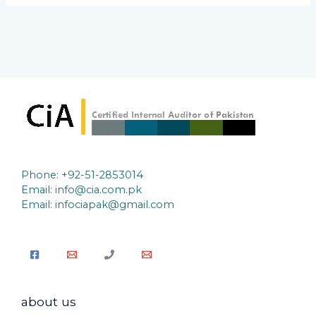
Phone: +92-51-2853014
Email:
info@cia.com.pk
Email: infociapak@gmail.com
about us