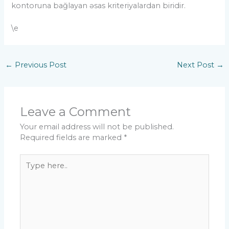
kontoruna bağlayan əsas kriteriyalardan biridir.
\e
←
Previous Post
Next Post
→
Leave a Comment
Your email address will not be published.
Required fields are marked
*
Type
here..