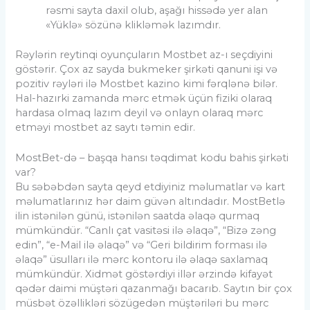
rəsmi sayta daxil olub, aşağı hissədə yer alan
«Yüklə» sözünə klikləmək lazımdır.
Rəylərin reytinqi oyunçuların Mostbet az-ı seçdiyini
göstərir. Çox az sayda bukmeker şirkəti qanuni işi və
pozitiv rəyləri ilə Mostbet kazino kimi fərqlənə bilər.
Hal-hazırki zamanda mərc etmək üçün fiziki olaraq
hardasa olmaq lazım deyil və onlayn olaraq mərc
etməyi mostbet az saytı təmin edir.
MostBet-də – başqa hansı təqdimat kodu bahis şirkəti
var?
Bu səbəbdən sayta qeyd etdiyiniz məlumatlar və kart
məlumatlarınız hər daim güvən altındadır. MostBetlə
ilin istənilən günü, istənilən saatda əlaqə qurmaq
mümkündür. “Canlı çat vasitəsi ilə əlaqə”, “Bizə zəng
edin”, “e-Mail ilə əlaqə” və “Geri bildirim forması ilə
əlaqə” üsulları ilə mərc kontoru ilə əlaqə saxlamaq
mümkündür. Xidmət göstərdiyi illər ərzində kifayət
qədər daimi müştəri qazanmağı bacarıb. Saytın bir çox
müsbət özəllikləri sözügedən müştəriləri bu mərc