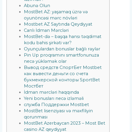
Abunə Olun
MostBet AZ: yaşamaq üzrə və
oyunöncəsi mərc növləri
Mostbet AZ Saytında Qeydiyyat
Canlı İdman Mərcləri
MostBet-də – başqa hansı təqdimat
kodu bahis şirkəti var?
Oyunçulardan bonuslar bağlı rəylər
Pin Up proqramını smartfonunuza
necə yükləmək olar
Вывод средств СпортБет Mostbet
как вывести деньги со счета
букмекерской конторы SportBet
Мостбет
İdman mərcləri haqqında
Yeni bonusları necə izləməli
служба Поддержки Mostbet
MostBet lisenziyası və məxfiliyin
qorunması
MostBet Azerbaycan 2023 – Most Bet
casino AZ qeydiyyat