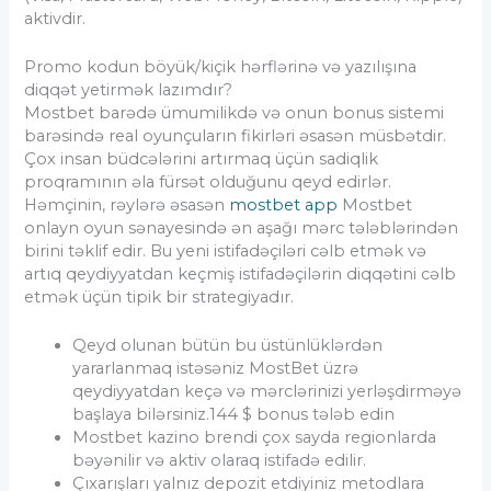
aktivdir.
Promo kodun böyük/kiçik hərflərinə və yazılışına
diqqət yetirmək lazımdır?
Mostbet barədə ümumilikdə və onun bonus sistemi
barəsində real oyunçuların fikirləri əsasən müsbətdir.
Çox insan büdcələrini artırmaq üçün sadiqlik
proqramının əla fürsət olduğunu qeyd edirlər.
Həmçinin, rəylərə əsasən
mostbet app
Mostbet
onlayn oyun sənayesində ən aşağı mərc tələblərindən
birini təklif edir. Bu yeni istifadəçiləri cəlb etmək və
artıq qeydiyyatdan keçmiş istifadəçilərin diqqətini cəlb
etmək üçün tipik bir strategiyadır.
Qeyd olunan bütün bu üstünlüklərdən
yararlanmaq istəsəniz MostBet üzrə
qeydiyyatdan keçə və mərclərinizi yerləşdirməyə
başlaya bilərsiniz.144 $ bonus tələb edin
Mostbet kazino brendi çox sayda regionlarda
bəyənilir və aktiv olaraq istifadə edilir.
Çıxarışları yalnız depozit etdiyiniz metodlara