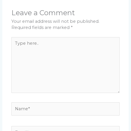
Leave a Comment
Your email address will not be published.
Required fields are marked
*
Type
here..
Name*
Email*