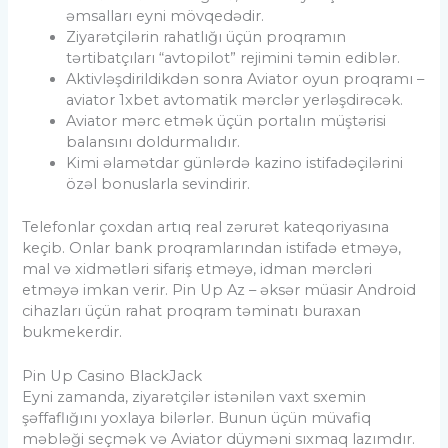
əmsalları eyni mövqedədir.
Ziyarətçilərin rahatlığı üçün proqramın
tərtibatçıları “avtopilot” rejimini təmin ediblər.
Aktivləşdirildikdən sonra Aviator oyun proqramı –
aviator 1xbet avtomatik mərclər yerləşdirəcək.
Aviator mərc etmək üçün portalın müştərisi
balansını doldurmalıdır.
Kimi əlamətdar günlərdə kazino istifadəçilərini
özəl bonuslarla sevindirir.
Telefonlar çoxdan artıq real zərurət kateqoriyasına
keçib. Onlar bank proqramlarından istifadə etməyə,
mal və xidmətləri sifariş etməyə, idman mərcləri
etməyə imkan verir. Pin Up Az – əksər müasir Android
cihazları üçün rahat proqram təminatı buraxan
bukmekerdir.
Pin Up Casino BlackJack
Eyni zamanda, ziyarətçilər istənilən vaxt sxemin
şəffaflığını yoxlaya bilərlər. Bunun üçün müvafiq
məbləği seçmək və Aviator düyməni sıxmaq lazımdır.