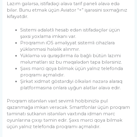
Lazım gələrsə, istifadəçi əlavə tarif paneli əlavə edə
bilər. Bunu etmək üçün Aviator “+” işarəsini sıxmağınız
kifayətdir.
Sistemi ədalətli hesab edən istifadəçilər üçün
şəxsi yoxlama imkanı var.
Proqramın iOS əməliyyat sistemli cihazlara
yüklənməsi hələlik alınmır.
Yükləmə və quraşdırma ilə bağlı bütün lazımi
məlumatları siz bu məqalədən tapa bilərsiniz.
Şəxs mərci qoya bilmək üçün yalnız telefonda
proqramı açmalıdır.
Şirkət xidmət göstərdiyi ölkələri nəzərə alaraq
platformasına onlara uyğun alətlər əlavə edir.
Proqram istənilən vaxt sevimli hobbinizlə pul
qazanmağa imkan verəcək. Smartfonlar üçün proqram
təminatı sutkanın istənilən vaxtında idman mərc
oyunlarına çıxışı təmin edir. Şəxs mərci qoya bilmək
üçün yalnız telefonda proqramı açmalıdır.