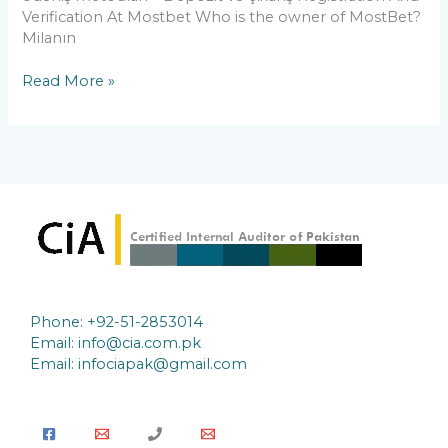
Verification At Mostbet Who is the owner of MostBet?
Milanın
Read More »
Phone: +92-51-2853014
Email:
info@cia.com.pk
Email: infociapak@gmail.com