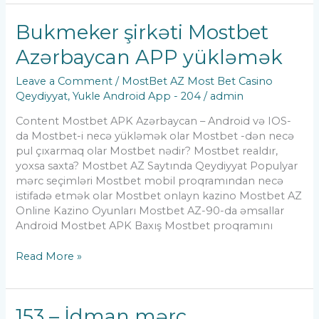
Bukmeker
Bukmeker şirkəti Mostbet
şirkəti
Azərbaycan APP yükləmək
Mostbet
Azərbaycan
Leave a Comment
/
MostBet AZ Most Bet Casino
APP
Qeydiyyat, Yukle Android App - 204
/
admin
yükləmək
Content Mostbet APK Azərbaycan – Android və IOS-
da Mostbet-i necə yükləmək olar Mostbet -dən necə
pul çıxarmaq olar Mostbet nədir? Mostbet realdır,
yoxsa saxta? Mostbet AZ Saytında Qeydiyyat Populyar
mərc seçimləri Mostbet mobil proqramından necə
istifadə etmək olar Mostbet onlayn kazino Mostbet AZ
Online Kazino Oyunları Mostbet AZ-90-da əmsallar
Android Mostbet APK Baxış Mostbet proqramını
Read More »
153 –
153 – İdman mərc