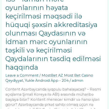
İdman
oyunlarının həyata
mərc
oyunlarının
keçirilməsi məqsədi ilə
həyata
keçirilməsi
hüquqi şəxsin akkreditasiya
məqsədi
olunması Qaydasının və
ilə
hüquqi
İdman mərc oyunlarının
şəxsin
akkreditasiya
təşkili və keçirilməsi
olunması
Qaydalarının təsdiq edilməsi
Qaydasının
və
haqqında
İdman
mərc
Leave a Comment
/
MostBet AZ Most Bet Casino
oyunlarının
Qeydiyyat, Yukle Android App - 204
/
admin
təşkili
və
Content Azərbaycanda işıqpulu bahalaşacaq? – Rəsmi
keçirilməsi
açıqlama Şimali Koreya ilə ABŞ arasında müharibə
Qaydalarının
başlaya bilər? Kontent menecer kimdir və hansı işləri
təsdiq
görür? Azərbaycanda şirkət sahibi olmaq üçün nə