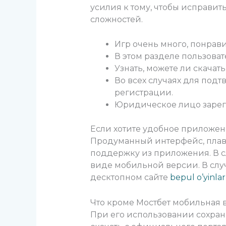
усилия к тому, чтобы исправит
сложностей.
Игр очень много, понрав
В этом разделе пользова
Узнать, можете ли скача
Во всех случаях для под
регистрации.
Юридическое лицо зареги
Если хотите удобное приложен
Продуманный интерфейс, плавн
поддержку из приложения. В слу
виде мобильной версии. В случ
десктопном сайте
bepul o’yinla
Что кроме Мостбет мобильная 
При его использовании сохраня