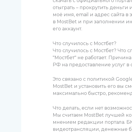
скачать с официального портал
отыграть – прокрутить деньги 
моё имя, email и адрес сайта 
в MostBet и при заполнении и
его аккаунт.
Что случилось с Мостбет?
Что случилось с Мостбет? Что 
"Мостбет" не работает. Причин
РФ на предоставление услуг в 
Это связано с политикой Googl
MostBet и установить его вы см
максимально быстро, рекоменду
Что делать, если нет возможно
Мы считаем MostBet лучшей кон
мнением редакции портала. БК
видеотрансляции, денежные бон