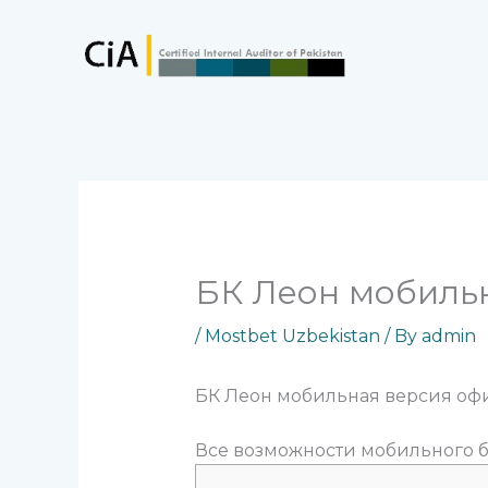
Skip
to
content
БК Леон мобильн
/
Mostbet Uzbekistan
/ By
admin
БК Леон мобильная версия офи
Все возможности мобильного бе