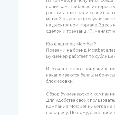
Например, не получится создат
новичкам, наиболее интересны
рассчитанных пари хранится в
матчей в купоне (в случае экс
на десктопном портале. Здесь
сделок и транзакций, меняют н
Кто владелец Мостбет?
Правами на бренд Mostbet влад
Букмекер работает по сублице
Игр очень много, понравившие
накапливаются баллы и бонусы.
блокировки.
Обзор букмекерской компании
Для удобства своих пользоват
Компания MostBet никогда не 
навстречу. Поэтому, если про