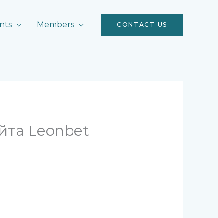
nts
Members
CONTACT US
йта Leonbet