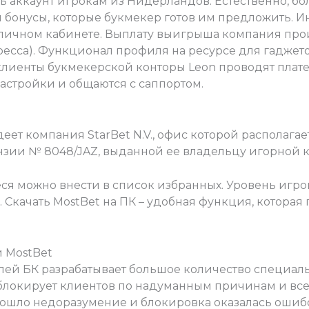
ь аккаунт игрокам из Нидерландов. Естественно, б
 бонусы, которые букмекер готов им предложить. 
 личном кабинете. Выплату выигрыша компания про
пресса). Функционал профиля на ресурсе для гаджет
 клиенты букмекерской конторы Leon проводят плат
астройки и общаются с саппортом.
еет компания StarBet N.V., офис которой располага
нзии № 8048/JAZ, выданной ее владельцу игорной 
ся можно внести в список избранных. Уровень игро
 Скачать MostBet на ПК – удобная функция, которая
 MostBet
елей БК разрабатывает большое количество специа
блокирует клиентов по надуманным причинам и все
изошло недоразумение и блокировка оказалась ошиб