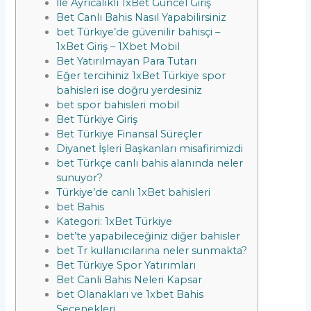
İle Ayrıcalıklı 1xBet Güncel Giriş
Bet Canlı Bahis Nasıl Yapabilirsiniz
bet Türkiye’de güvenilir bahisçi –
1xBet Giriş – 1Xbet Mobil
Bet Yatırılmayan Para Tutarı
Eğer tercihiniz 1xBet Türkiye spor
bahisleri ise doğru yerdesiniz
bet spor bahisleri mobil
Bet Türkiye Giriş
Bet Türkiye Finansal Süreçler
Diyanet İşleri Başkanları misafirimizdi
bet Türkçe canlı bahis alanında neler
sunuyor?
Türkiye’de canlı 1xBet bahisleri
bet Bahis
Kategori: 1xBet Türkiye
bet’te yapabileceğiniz diğer bahisler
bet Tr kullanıcılarına neler sunmakta?
Bet Türkiye Spor Yatırımları
Bet Canli Bahis Neleri Kapsar
bet Olanakları ve 1xbet Bahis
Seçenekleri