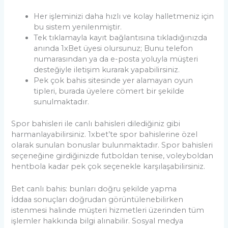
Her işleminizi daha hızlı ve kolay halletmeniz için
bu sistem yenilenmiştir.
Tek tıklamayla kayıt bağlantısına tıkladığınızda
anında 1xBet üyesi olursunuz; Bunu telefon
numarasından ya da e-posta yoluyla müşteri
desteğiyle iletişim kurarak yapabilirsiniz.
Pek çok bahis sitesinde yer alamayan oyun
tipleri, burada üyelere cömert bir şekilde
sunulmaktadır.
Spor bahisleri ile canlı bahisleri dilediğiniz gibi
harmanlayabilirsiniz. 1xbet’te spor bahislerine özel
olarak sunulan bonuslar bulunmaktadır. Spor bahisleri
seçeneğine girdiğinizde futboldan tenise, voleyboldan
hentbola kadar pek çok seçenekle karşılaşabilirsiniz.
Bet canlı bahis: bunları doğru şekilde yapma
İddaa sonuçları doğrudan görüntülenebilirken
istenmesi halinde müşteri hizmetleri üzerinden tüm
işlemler hakkında bilgi alınabilir. Sosyal medya