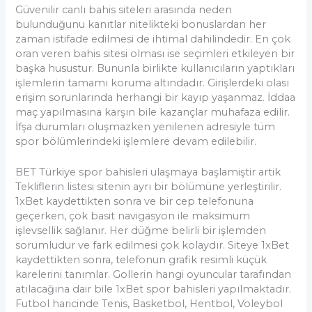
Güvenilir canlı bahis siteleri arasında neden
bulunduğunu kanıtlar nitelikteki bonuslardan her
zaman istifade edilmesi de ihtimal dahilindedir. En çok
oran veren bahis sitesi olması ise seçimleri etkileyen bir
başka husustur. Bununla birlikte kullanıcıların yaptıkları
işlemlerin tamamı koruma altındadır. Girişlerdeki olası
erişim sorunlarında herhangi bir kayıp yaşanmaz. İddaa
maç yapılmasına karşın bile kazançlar muhafaza edilir.
İfşa durumları oluşmazken yenilenen adresiyle tüm
spor bölümlerindeki işlemlere devam edilebilir.
BET Türkiye spor bahisleri ulaşmaya başlamiştir artik
Tekliflerin listesi sitenin ayrı bir bölümüne yerleştirilir.
1xBet kaydettikten sonra ve bir cep telefonuna
geçerken, çok basit navigasyon ile maksimum
işlevsellik sağlanır. Her düğme belirli bir işlemden
sorumludur ve fark edilmesi çok kolaydır. Siteye 1xBet
kaydettikten sonra, telefonun grafik resimli küçük
karelerini tanımlar. Gollerin hangi oyuncular tarafından
atılacağına dair bile 1xBet spor bahisleri yapılmaktadır.
Futbol haricinde Tenis, Basketbol, Hentbol, Voleybol