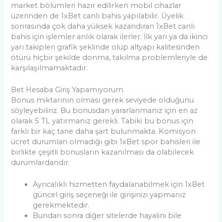
market bölümleri hazır edilirken mobil cihazlar
üzerinden de 1xBet canlı bahis yapılabilir. Üyelik
sonrasında çok daha yüksek kazandıran 1xBet canlı
bahis için işlemler anlık olarak ilerler. İlk yarı ya da ikinci
yarı takipleri grafik şeklinde olup altyapı kalitesinden
ötürü hiçbir şekilde donma, takılma problemleriyle de
karşılaşılmamaktadır.
Bet Hesaba Giriş Yapamıyorum
Bonus miktarının olması gerek seviyede olduğunu
söyleyebiliriz. Bu bonusdan yararlanmanız için en az
olarak 5 TL yatırmanız gerekli. Tabiki bu bonus için
farklı bir kaç tane daha şart bulunmakta. Komisyon
ücret durumları olmadığı gibi 1xBet spor bahisleri ile
birlikte çeşitli bonusların kazanılması da olabilecek
durumlardandır.
Ayrıcalıklı hizmetten faydalanabilmek için 1xBet
güncel giriş seçeneği ile girişinizi yapmanız
gerekmektedir.
Bundan sonra diğer sitelerde hayalini bile