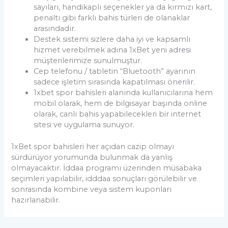
sayıları, handikaplı seçenekler ya da kırmızı kart,
penaltı gibi farklı bahis türleri de olanaklar
arasındadır.
Destek sistemi sizlere daha iyi ve kapsamlı
hizmet verebilmek adına 1xBet yeni adresi
müşterilerimize sunulmuştur.
Cep telefonu / tabletin “Bluetooth” ayarının
sadece işletim sırasında kapatılması önerilir.
1xbet spor bahisleri alanında kullanıcılarına hem
mobil olarak, hem de bilgisayar başında online
olarak, canlı bahis yapabilecekleri bir internet
sitesi ve uygulama sunuyor.
1xBet spor bahisleri her açıdan cazip olmayı
sürdürüyor yorumunda bulunmak da yanlış
olmayacaktır. İddaa programı üzerinden müsabaka
seçimleri yapılabilir, idddaa sonuçları görülebilir ve
sonrasında kombine veya sistem kuponları
hazırlanabilir.