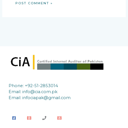
Phone: +92-51-2853014
Email:
info@cia.com.pk
Email: infociapak@gmail.com