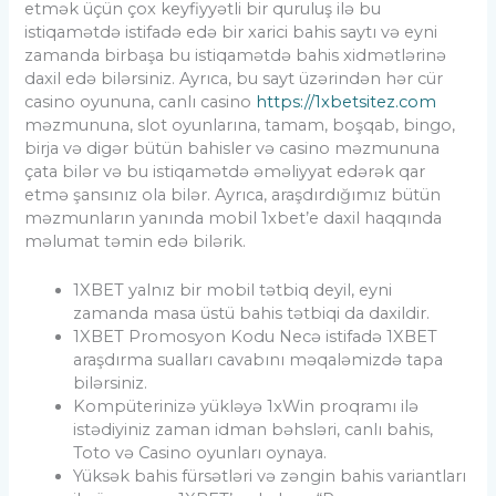
etmək üçün çox keyfiyyətli bir quruluş ilə bu
istiqamətdə istifadə edə bir xarici bahis saytı və eyni
zamanda birbaşa bu istiqamətdə bahis xidmətlərinə
daxil edə bilərsiniz. Ayrıca, bu sayt üzərindən hər cür
casino oyununa, canlı casino
https://1xbetsitez.com
məzmununa, slot oyunlarına, tamam, boşqab, bingo,
birja və digər bütün bahisler və casino məzmununa
çata bilər və bu istiqamətdə əməliyyat edərək qar
etmə şansınız ola bilər. Ayrıca, araşdırdığımız bütün
məzmunların yanında mobil 1xbet’e daxil haqqında
məlumat təmin edə bilərik.
1XBET yalnız bir mobil tətbiq deyil, eyni
zamanda masa üstü bahis tətbiqi da daxildir.
1XBET Promosyon Kodu Necə istifadə 1XBET
araşdırma sualları cavabını məqaləmizdə tapa
bilərsiniz.
Kompüterinizə yükləyə 1xWin proqramı ilə
istədiyiniz zaman idman bəhsləri, canlı bahis,
Toto və Casino oyunları oynaya.
Yüksək bahis fürsətləri və zəngin bahis variantları