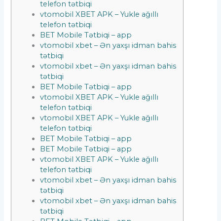
telefon tətbiqi
vtomobil XBET APK – Yukle ağıllı
telefon tətbiqi
BET Mobile Tətbiqi – app
vtomobil xbet – Ən yaxşı idman bahis
tətbiqi
vtomobil xbet – Ən yaxşı idman bahis
tətbiqi
BET Mobile Tətbiqi – app
vtomobil XBET APK – Yukle ağıllı
telefon tətbiqi
vtomobil XBET APK – Yukle ağıllı
telefon tətbiqi
BET Mobile Tətbiqi – app
BET Mobile Tətbiqi – app
vtomobil XBET APK – Yukle ağıllı
telefon tətbiqi
vtomobil xbet – Ən yaxşı idman bahis
tətbiqi
vtomobil xbet – Ən yaxşı idman bahis
tətbiqi