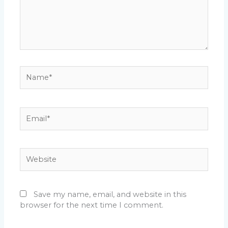
Name*
Email*
Website
Save my name, email, and website in this
browser for the next time I comment.