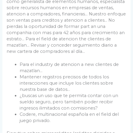
como generalista de elementos humanos, especialista
sobre recursos humanos en empresas de ventas,
atencion a compradores, financieras… Nuestro enfoque
son ventas para creditos y atencion a clientes… No
pierdas la oportunidad de formar part an una
companhia con mas para 42 años para crecimiento an
estrato… Para el field de atencion the clientes de
mazatlan… Revisar y conceder seguimiento diario a
new cartera de compradores al día…
Para el industry de atencion a new clientes de
mazatlan…
Mantener registros precisos de todos los
interacciones que incluye los clientes sobre
nuestra base de datos…
¿buscas un uso que te permita contar con un
sueldo seguro, pero también poder recibir
ingresos ilimitados con comisiones?
Codere, multinacional española en el field del
juego privado.