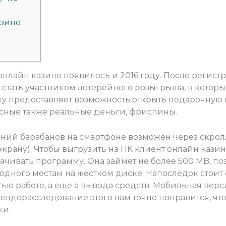
азино
нлайн казино появилось и 2016 году. После регистра
ут стать участником лотерейного розыгрыша, в котор
ку предоставляет возможность открыть подарочную 
сные также реальные деньги, фриспины.
ений барабанов на смартфоне возможен через скро
крану). Чтобы выгрузить на ПК клиент онлайн кази
качивать программу. Она займет не более 500 MB, по
бодного местам на жестком диске. Напоследок стоит о
тью работе, а еще а вывода средств. Мобильная вер
севдорасследование этого вам точно понравится, чт
ки.