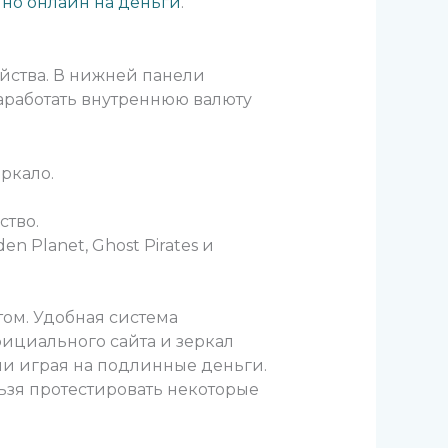
ино онлайн на деньги
.
йства. В нижней панели
аработать внутреннюю валюту
ркало.
ство.
en Planet, Ghost Pirates и
том. Удобная система
ициального сайта и зеркал
ли играя на подлинные деньги.
зя протестировать некоторые