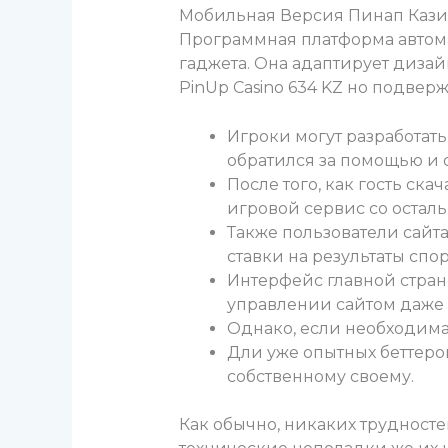
Мобильная Версия Пинап Кази
Программная платформа автом
гаджета. Она адаптирует диза
PinUp Casino 634 KZ но подвер
Игроки могут разработать
обратился за помощью и 
После того, как гость ск
игровой сервис со остал
Также пользователи сайт
ставки на результаты спо
Интерфейс главной страни
управлении сайтом даже 
Однако, если необходима 
Дли уже опытных беттеров
собственному своему.
Как обычно, никаких трудносте