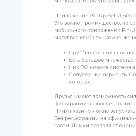
меню а размеры управляющих к
Приложение Pin Up Bet И Вер
Это важно преимущество, не с
мобильного приложения Pin-Up
могут все клиенты казино, же н
При” “повторном сложнос
Есть большое множество 
Них ПО низкие системные
Популярные варианты Gonzo’
которых.
Друзья имеют возможность снят
фильтрации позволяет сортиро
ПинУп казино можно запускать
Без регистрации на официаль
слоты. Демки позволяют оценит