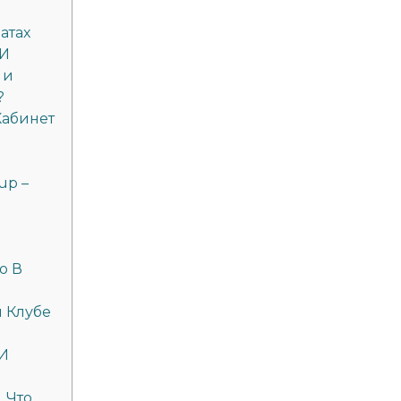
атах
 И
 и
?
Кабинет
up –
ю В
 Клубе
И
, Что