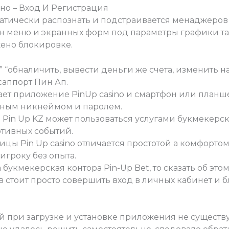
но – Вход И Регистрация
атически распознать и подстраивается менаджеров
йн меню и экранных форм под параметры графики т
жено блокировке.
” “обналичить, вывести деньги же счета, изменить н
саппорт Пин Ап.
ачает приложение PinUp casino и смартфон или планше
ьным никнеймом и паролем.
а Pin Up KZ может пользоваться услугами букмекерс
ртивных событий.
цы Pin Up casino отличается простотой а комфортом,
игроку без опыта.
букмекерская контора Pin-Up Bet, то сказать об этом
 стоит просто совершить вход в личных кабинет и 
й при загрузке и установке приложения не существу