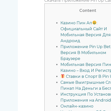
Скачать Приложение Pin Up Cas
Content
Казино Пин Ап
:
Официальный Сайт И
Мобильная Версия Для
Андроид
Приложение Pin Up Bet
Версия В Мобильном
Браузере
Мобильная Версия Пи
Казино – Вход И Регис
Ставки в Спорт В Pin 
Самые Выигрышные Сл
Пинап На Деньги а Бес
Инструкция По Установ
Приложения на Android
Онлайн-казино