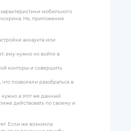
 характеристики мобильного
ачскрина. Не, приложение
астройки аккаунта или
т, ему нужно но войти в
кой конторы и совершить
 что позволяли разобраться в
 нужно а этот же данный.
ближе действовать по своему и
ет. Если же возникла