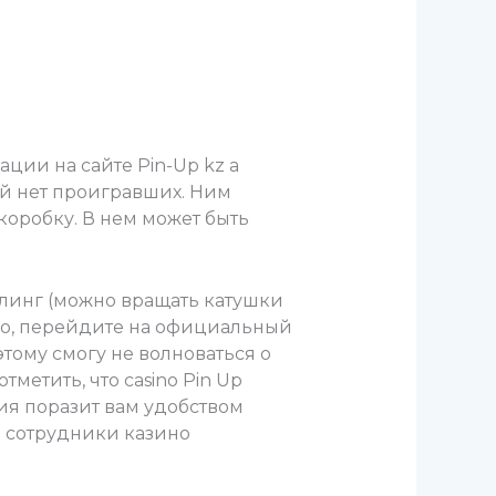
ции на сайте Pin-Up kz а
ый нет проигравших. Ним
коробку. В нем может быть
ллинг (можно вращать катушки
но, перейдите на официальный
этому смогу не волноваться о
тметить, что casino Pin Up
сия поразит вам удобством
о сотрудники казино