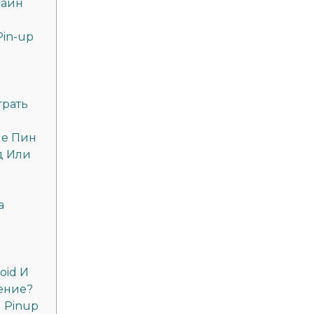
лайн
Pin-up
грать
ие Пин
д Или
а
oid И
ение?
 Pinup