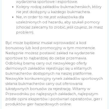
wydarzenia sportowe i esportowe.
Kolejny rodzaj zakładów bukmacherskich, który
nie jest dostępny u każdego bukmachera.
Nie, in order to nie jest wskazówka dla
uzależnionych od hazardu, aby szukali pomocy
(chociaż zalecamy to zrobić, jeśli czujesz, że masz
problem).
Być może będziesz musiał wprowadzić a kod
bonusowy lub kod promocyjny w tym momencie.
Następnie możesz postawić zakład na wydarzenie
sportowe to najbardziej do ciebie przemawia.
Odblokuj bramę carry out niezwykłego oferty
darmowych zakładów rejestrując się u elitarnych
bukmacherów dostępnych na naszej platformie.
Niezwykle konkurencyjny rynek zakładów sportowych
skłania bukmacherów carry out oferowania
lukratywnych bonusów za rejestrację. Witamy w
Przewodniku po najlepszych zakładach, najlepszym
źródle opinii ekspertów i porównań operatorów, gier i
produktów gier hazardowych online.