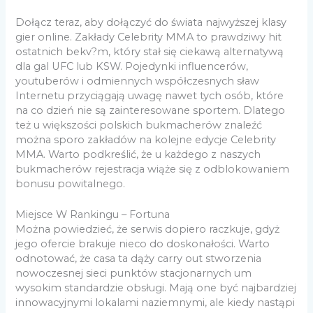
Dołącz teraz, aby dołączyć do świata najwyższej klasy
gier online. Zakłady Celebrity MMA to prawdziwy hit
ostatnich bekv?m, który stał się ciekawą alternatywą
dla gal UFC lub KSW. Pojedynki influencerów,
youtuberów i odmiennych współczesnych sław
Internetu przyciągają uwagę nawet tych osób, które
na co dzień nie są zainteresowane sportem. Dlatego
też u większości polskich bukmacherów znaleźć
można sporo zakładów na kolejne edycje Celebrity
MMA. Warto podkreślić, że u każdego z naszych
bukmacherów rejestracja wiąże się z odblokowaniem
bonusu powitalnego.
Miejsce W Rankingu – Fortuna
Można powiedzieć, że serwis dopiero raczkuje, gdyż
jego ofercie brakuje nieco do doskonałości. Warto
odnotować, że casa ta dąży carry out stworzenia
nowoczesnej sieci punktów stacjonarnych um
wysokim standardzie obsługi. Mają one być najbardziej
innowacyjnymi lokalami naziemnymi, ale kiedy nastąpi