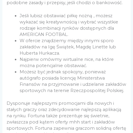
podobne zasady i przepisy, jeśli chodzi o bankowość.
Jeśli lubisz obstawiać piłkę nożną , możesz
wykazać się kreatywnością i wybrać wszystkie
rodzaje kombinacji rynków dostępnych dla
AMERICAN FOOTBAL.
W ofercie znajdziemy między innymi sporo
zakładów na Igę Świątek, Magdę Linette lub
Huberta Hurkacza.
Najpierw omówmy wirtualne nice, na które
można potencjalnie obstawiać.
Możesz być jednak spokojny, ponieważ
autógrafo posiada licencję Ministerstwa
Finansów na przyjmowanie i udzielanie zakładów
sportowych na terenie Rzeczpospolitej Polskiej.
Dysponuje najlepszymi promocjami dla nowych i
stałych graczy oraz zdecydowanie najlepszą aplikacją
na rynku. Fortuna także prezentuje się świetnie,
zwłaszcza pod kątem oferty mhh start i zakładów
sportowych. Fortuna zapewnia graczom solidną ofertę