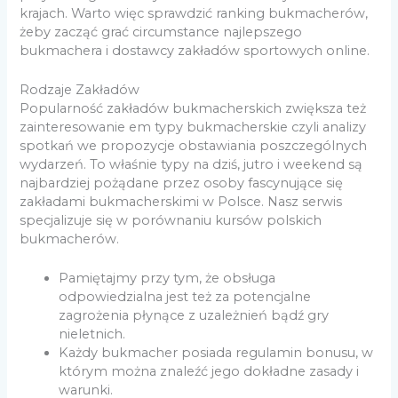
krajach. Warto więc sprawdzić ranking bukmacherów,
żeby zacząć grać circumstance najlepszego
bukmachera i dostawcy zakładów sportowych online.
Rodzaje Zakładów
Popularność zakładów bukmacherskich zwiększa też
zainteresowanie em typy bukmacherskie czyli analizy
spotkań we propozycje obstawiania poszczególnych
wydarzeń. To właśnie typy na dziś, jutro i weekend są
najbardziej pożądane przez osoby fascynujące się
zakładami bukmacherskimi w Polsce. Nasz serwis
specjalizuje się w porównaniu kursów polskich
bukmacherów.
Pamiętajmy przy tym, że obsługa
odpowiedzialna jest też za potencjalne
zagrożenia płynące z uzależnień bądź gry
nieletnich.
Każdy bukmacher posiada regulamin bonusu, w
którym można znaleźć jego dokładne zasady i
warunki.