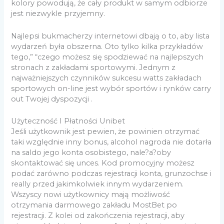
kolory powodują, że cały produkt w samym odbiorze
jest niezwykle przyjemny.
Najlepsi bukmacherzy internetowi dbają o to, aby lista
wydarzeń była obszerna. Oto tylko kilka przykładów
tego,” “czego możesz się spodziewać na najlepszych
stronach z zakładami sportowymi. Jednym z
najważniejszych czynników sukcesu watts zakładach
sportowych on-line jest wybór sportów i rynków carry
out Twojej dyspozycji .
Użyteczność I Płatności Unibet
Jeśli użytkownik jest pewien, że powinien otrzymać
taki względnie inny bonus, alcohol nagroda nie dotarła
na saldo jego konta osobistego, nale?a?oby
skontaktować się unces. Kod promocyjny możesz
podać zarówno podczas rejestracji konta, grunzochse i
really przed jakimkolwiek innym wydarzeniem.
Wszyscy nowi użytkownicy mają możliwość
otrzymania darmowego zakładu MostBet po
rejestracji. Z kolei od zakończenia rejestracji, aby