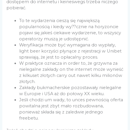
dostępem do internetu i keineswegs trzeba niczego
pobierać.
To te wydarzenia cieszą się największą
popularnością i kiedy wy??cznie na horyzoncie
pojawi się jakieś ciekawe wydarzenie, to wszyscy
operatorzy muszą je udostępnić.
Weryfikacja może być wymagana do wypłaty,
light beer korzyści płynące z rejestracji w Unibet
sprawiają, że jest to opłacalny proces.
W praktyce oznacza in order to, że grzywna za
nielegalne zakłady on the internet może wynieść
z kilkuset złotych carry out nawet kilku milionów
złotych.
Zakłady bukmacherskie pozostawały nielegalne
w Europie i USA aż do połowy XX wieku.
Jeśli chodzi um wady, to unces pewnością oferta
powitalna jest zbyt mało rozbudowana,
ponieważ składa się z zaledwie jednego
freebetu.