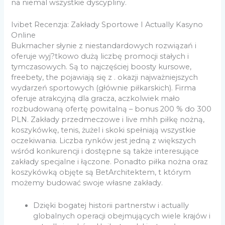
na niemal wszystkie dyscypliny.
Ivibet Recenzja: Zakłady Sportowe I Actually Kasyno
Online
Bukmacher słynie z niestandardowych rozwiązań i
oferuje wyj?tkowo dużą liczbę promocji stałych i
tymczasowych. Są to najczęściej boosty kursowe,
freebety, the pojawiają się z . okazji najważniejszych
wydarzeń sportowych (głównie piłkarskich). Firma
oferuje atrakcyjną dla gracza, aczkolwiek mało
rozbudowaną ofertę powitalną – bonus 200 % do 300
PLN. Zakłady przedmeczowe i live mhh piłkę nożną,
koszykówkę, tenis, żużel i skoki spełniają wszystkie
oczekiwania. Liczba rynków jest jedną z większych
wśród konkurencji i dostępne są także interesujące
zakłady specjalne i łączone. Ponadto piłka nożna oraz
koszykówką objęte są BetArchitektem, t którym
możemy budować swoje własne zakłady.
Dzięki bogatej historii partnerstw i actually
globalnych operacji obejmujących wiele krajów i