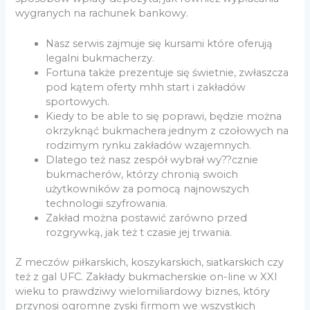
wygranych na rachunek bankowy.
Nasz serwis zajmuje się kursami które oferują
legalni bukmacherzy.
Fortuna także prezentuje się świetnie, zwłaszcza
pod kątem oferty mhh start i zakładów
sportowych.
Kiedy to be able to się poprawi, będzie można
okrzyknąć bukmachera jednym z czołowych na
rodzimym rynku zakładów wzajemnych.
Dlatego też nasz zespół wybrał wy??cznie
bukmacherów, którzy chronią swoich
użytkowników za pomocą najnowszych
technologii szyfrowania.
Zakład można postawić zarówno przed
rozgrywką, jak też t czasie jej trwania.
Z meczów piłkarskich, koszykarskich, siatkarskich czy
też z gal UFC. Zakłady bukmacherskie on-line w XXI
wieku to prawdziwy wielomiliardowy biznes, który
przynosi ogromne zyski firmom we wszystkich