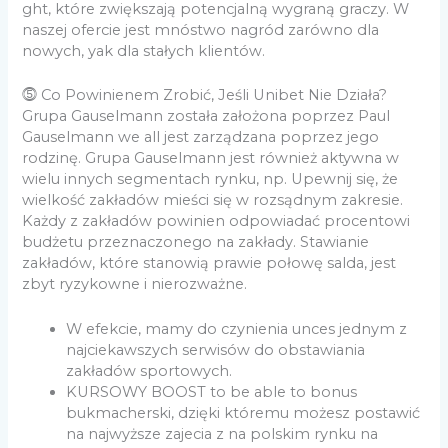
ght, które zwiększają potencjalną wygraną graczy. W
naszej ofercie jest mnóstwo nagród zarówno dla
nowych, yak dla stałych klientów.
⓹ Co Powinienem Zrobić, Jeśli Unibet Nie Działa?
Grupa Gauselmann została założona poprzez Paul
Gauselmann we all jest zarządzana poprzez jego
rodzinę. Grupa Gauselmann jest również aktywna w
wielu innych segmentach rynku, np. Upewnij się, że
wielkość zakładów mieści się w rozsądnym zakresie.
Każdy z zakładów powinien odpowiadać procentowi
budżetu przeznaczonego na zakłady. Stawianie
zakładów, które stanowią prawie połowę salda, jest
zbyt ryzykowne i nierozważne.
W efekcie, mamy do czynienia unces jednym z
najciekawszych serwisów do obstawiania
zakładów sportowych.
KURSOWY BOOST to be able to bonus
bukmacherski, dzięki któremu możesz postawić
na najwyższe zajecia z na polskim rynku na