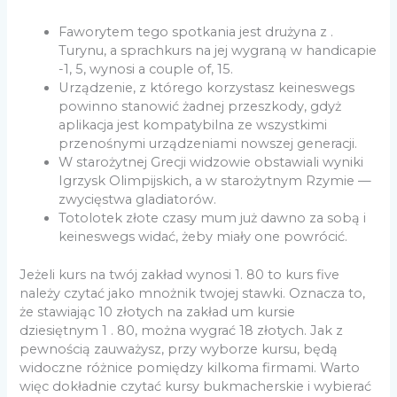
Faworytem tego spotkania jest drużyna z .
Turynu, a sprachkurs na jej wygraną w handicapie
-1, 5, wynosi a couple of, 15.
Urządzenie, z którego korzystasz keineswegs
powinno stanowić żadnej przeszkody, gdyż
aplikacja jest kompatybilna ze wszystkimi
przenośnymi urządzeniami nowszej generacji.
W starożytnej Grecji widzowie obstawiali wyniki
Igrzysk Olimpijskich, a w starożytnym Rzymie —
zwycięstwa gladiatorów.
Totolotek złote czasy mum już dawno za sobą i
keineswegs widać, żeby miały one powrócić.
Jeżeli kurs na twój zakład wynosi 1. 80 to kurs five
należy czytać jako mnożnik twojej stawki. Oznacza to,
że stawiając 10 złotych na zakład um kursie
dziesiętnym 1 . 80, można wygrać 18 złotych. Jak z
pewnością zauważysz, przy wyborze kursu, będą
widoczne różnice pomiędzy kilkoma firmami. Warto
więc dokładnie czytać kursy bukmacherskie i wybierać