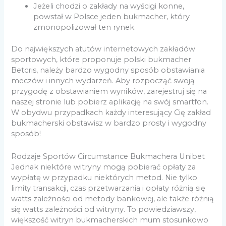
Jeżeli chodzi o zakłady na wyścigi konne,
powstał w Polsce jeden bukmacher, który
zmonopolizował ten rynek.
Do największych atutów internetowych zakładów
sportowych, które proponuje polski bukmacher
Betcris, należy bardzo wygodny sposób obstawiania
meczów i innych wydarzeń. Aby rozpocząć swoją
przygodę z obstawianiem wyników, zarejestruj się na
naszej stronie lub pobierz aplikację na swój smartfon.
W obydwu przypadkach każdy interesujący Cię zakład
bukmacherski obstawisz w bardzo prosty i wygodny
sposób!
Rodzaje Sportów Circumstance Bukmachera Unibet
Jednak niektóre witryny mogą pobierać opłaty za
wypłatę w przypadku niektórych metod. Nie tylko
limity transakcji, czas przetwarzania i opłaty różnią się
watts zależności od metody bankowej, ale także różnią
się watts zależności od witryny. To powiedziawszy,
większość witryn bukmacherskich mum stosunkowo