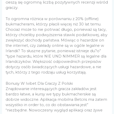
cieszą się ogromną liczbą pozytywnych recenzji wśród
graczy.
To ogromna różnica w porównaniu z 20% (offline)
bukmacherami, którzy płacili więcej niż 30 lat temu.
Chociaż może to nie potrwać długo, ponieważ są tacy,
którzy chcieliby podwyższenia stawki podatkowej, aby
zwiększyć dochody państwa. Mówiąc o hazardzie on
the internet, czy zakłady online są w ogóle legalne w
Irlandii? To słuszne pytanie, ponieważ istnieje du?o”
“type hazardu, które NIE UND NIMMER są legalne dla
Irlandczyków. Większość odpowiednich przepisów
dotyczy osób świadczących usługi hazardowe, a nie
tych, którzy z tego rodzaju usług korzystają.
Bonusy W Ivibet Dla Graczy Z Polski
Znajdowanie interesujących gracza zakładów jest
bardzo łatwe, a kursy we typy bukmacherskie są
dobrze widoczne. Aplikacja mobilna Betcris ma zatem
wszystko in order to, co do obstawiania jest”
“niezbędne. Nowoczesny wygląd aplikacji oraz żywe