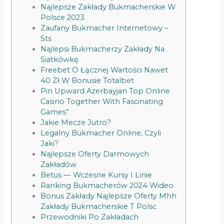
Najlepsze Zakłady Bukmacherskie W
Polsce 2023
Zaufany Bukmacher Internetowy –
Sts
Najlepsi Bukmacherzy Zakłady Na
Siatkówkę
Freebet O Łącznej Wartości Nawet
40 Zł W Bonusie Totalbet
Pin Upward Azerbayjan Top Online
Casino Together With Fascinating
Games”
Jakie Mecze Jutro?
Legalny Bukmacher Online, Czyli
Jaki?
Najlepsze Oferty Darmowych
Zakładów
Betus — Wczesne Kursy I Linie
Ranking Bukmacherów 2024 Wideo
Bonus Zakłady Najlepsze Oferty Mhh
Zakłady Bukmacherskie T Polsc
Przewodniki Po Zakładach