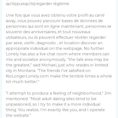
qu’ils|puisqu’ils|regarder légitime.
Une fois que vous avez obtenu votre profil au carré
away, vous pouvez parcourir bases de données de
personnes qui sont en ligne maintenant, personnes se
souvenir des anniversaires, et tout nouveaux
utilisateurs, ou ils peuvent effectuer révéler regarder
par sexe, vieillir, diagnostic , et location discover an
appropriate individual on the webpage. No further
Lonely has also a live chat room where members can
mix and socialize anonymously. “the talk area may be
the greatest,” said Michael, just who resides in limited
city in Montana. “The friends I’ve satisfied on
NoLongerLonely.com make the terrible times a whole
lot much better.”
“I attempt to produce a feeling of neighborhood,” Jim
mentioned. “Most adult dating sites tend to be
unpassioned, so I try to make it a more individual
thing. You realize, I’m exactly like you, and I operate
the website.”