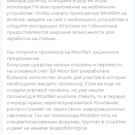
баккара, рулетку, блекджек и другие игры,
используя ПК или приложение на мобильном
устройстве. Чтобы скачать приложение MostBet на
Android, зайдите на сайт с мобильного устройства и
следуйте инструкции. Игрокам из Узбекистана
предоставляются широкие возможности для
заработка на ставках.
Как получить промокод на Мостбет: акционное
предложение
Бонусные средства можно отыграть и перевести
на основной счет. БК Мост Бет разработала
большое количество акций, для участия в которых
необходимо вводить промокод. Если вы еще не
создали игровой профиль, но уже нашли
промокод в MostBet и хотите ставить, то в первую
очередь нужно зарегистрироваться. Компания
распространяет их через своих информационных
партнеров. Так же промокоды MostBet есть на
специализированных форумах, группах в соцсетях
и даже на каналах видеоблогеров.