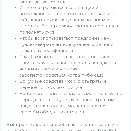
сам ищет сайт-клон.
У него сохраняются все функции и
возможности основного портала, зайти на
сайт-клон можно под своим логином и
паролем, беттеры могут снимать средства и
пополнять счет.
Чтобы воспользоваться предложением,
нужно выбрать интересующее событие и
нажать на коэффициент.
Служба безопасности конторы блокирует
такие аккаунты, а пользователь попадает в
черный список и не может
зарегистрироваться когда-либо еще.
Бонусные средства можно отыграть и
перевести на основной счет.
Например, нельзя создавать мультиаккаунты,
передавать свою учетную запись третьим
лицам, использовать мошеннические
способы обхода лимитов и т.
Выбирайте любой способ, как получить ссылку и
оставайтесь в игре всегда. Что же такое MostBet