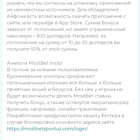
указать, что вы согласны на установку приложений
из неизвестных источников. Для обладателей
Айфона есть возможность скачать приложение с
сайта, или перейдя в App Store. Сумма бонуса
зависит от пополнения, но имеет ограниченный
максимум – 300 долларов. Например, за
пополнение на сумму от 10 до 20 долларов вы
получите 50% от этой суммы.
Аналоги MostBet mobi
В погоне за новыми пользователями,
букмекерские конторы предлагают
потенциальным игрокам все больше и больше
приятных акций и бонусов. Без нее у игрока не
будет возможности делать MostBet ставки,
получить бонус, а также останутся закрытыми ряд
функции, например, онлайн-трансляции.
Разработчики предусмотрели защиту беттера в
случае блокировки основного адреса сайта
https://mostbetsportuz.com/login/
.