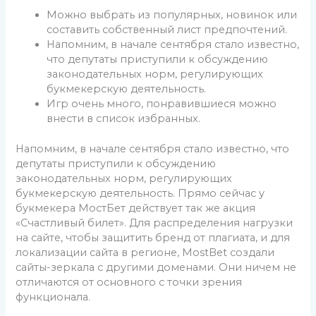
Можно выбрать из популярных, новинок или
составить собственный лист предпочтений.
Напомним, в начале сентября стало известно,
что депутаты приступили к обсуждению
законодательных норм, регулирующих
букмекерскую деятельность.
Игр очень много, понравившиеся можно
внести в список избранных.
Напомним, в начале сентября стало известно, что
депутаты приступили к обсуждению
законодательных норм, регулирующих
букмекерскую деятельность. Прямо сейчас у
букмекера МостБет действует так же акция
«Счастливый билет». Для распределения нагрузки
на сайте, чтобы защитить бренд от плагиата, и для
локализации сайта в регионе, MostBet создали
сайты-зеркала с другими доменами. Они ничем не
отличаются от основного с точки зрения
функционала.