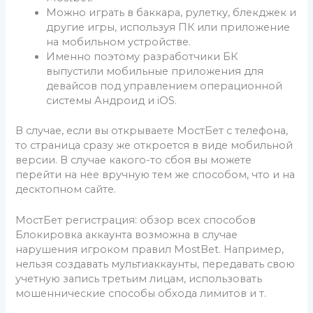
Можно играть в баккара, рулетку, блекджек и
другие игры, используя ПК или приложение
на мобильном устройстве.
Именно поэтому разработчики БК
выпустили мобильные приложения для
девайсов под управлением операционной
системы Андроид и iOS.
В случае, если вы открываете МостБет с телефона,
то страница сразу же откроется в виде мобильной
версии. В случае какого-то сбоя вы можете
перейти на нее вручную тем же способом, что и на
десктопном сайте.
МостБет регистрация: обзор всех способов
Блокировка аккаунта возможна в случае
нарушения игроком правил MostBet. Например,
нельзя создавать мультиаккаунты, передавать свою
учетную запись третьим лицам, использовать
мошеннические способы обхода лимитов и т.