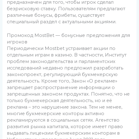
предназначен для того, чтобы игрок сделал
безрисковую ставку. Пользователям предлагают
различные бонусы, фрибеты, существует
специальный раздел с актуальными акциями.
Промокод MostBet — бонусные предложения для
игроков
Периодически Mostbet устраивает акции по
отдельным играм в казино. В частности, Институт
проблем законодательства и парламентских
исследований недавно предложил разработать
законопроект, регулирующий букмекерскую
деятельность. Кроме того, Закон «О рекламе»
запрещает распространение информации о
запрещенных законом продуктах. Понятно, что не
только букмекерская деятельность, но и её
реклама – это нарушение закона. Тем не менее,
многие букмекерские конторы активно
рекламируются в социальных сетях. Агентство
развития рынка капитала, которое имеет право
выдавать лицензии букмекерским конторам в