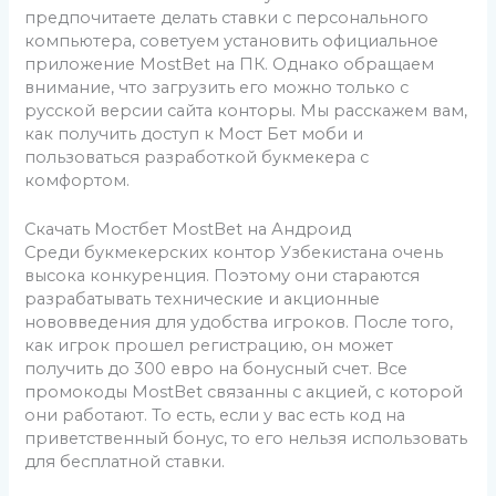
предпочитаете делать ставки с персонального
компьютера, советуем установить официальное
приложение MostBet на ПК. Однако обращаем
внимание, что загрузить его можно только с
русской версии сайта конторы. Мы расскажем вам,
как получить доступ к Мост Бет моби и
пользоваться разработкой букмекера с
комфортом.
Скачать Мостбет MostBet на Андроид
Среди букмекерских контор Узбекистана очень
высока конкуренция. Поэтому они стараются
разрабатывать технические и акционные
нововведения для удобства игроков. После того,
как игрок прошел регистрацию, он может
получить до 300 евро на бонусный счет. Все
промокоды MostBet связанны с акцией, с которой
они работают. То есть, если у вас есть код на
приветственный бонус, то его нельзя использовать
для бесплатной ставки.