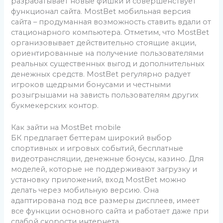
разрабатывает новые фишки и совершенствует
функционал сайта. MostBet мобильная версия
сайта – продуманная возможность ставить вдали от
стационарного компьютера. Отметим, что MostBet
организовывает действительно стоящие акции,
ориентированные на получение пользователями
реальных существенных выгод и дополнительных
денежных средств. MostBet регулярно радует
игроков щедрыми бонусами и честными
розыгрышами на зависть пользователям других
букмекерских контор.
Как зайти на MostBet mobile
БК предлагает беттерам широкий выбор
спортивных и игровых событий, бесплатные
видеотрансляции, денежные бонусы, казино. Для
моделей, которые не поддерживают загрузку и
установку приложений, вход MostBet можно
делать через мобильную версию. Она
адаптирована под все размеры дисплеев, имеет
все функции основного сайта и работает даже при
слабой скорости интернета.