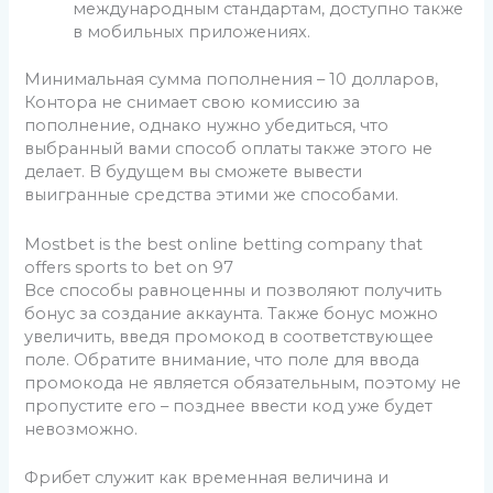
международным стандартам, доступно также
в мобильных приложениях.
Минимальная сумма пополнения – 10 долларов,
Контора не снимает свою комиссию за
пополнение, однако нужно убедиться, что
выбранный вами способ оплаты также этого не
делает. В будущем вы сможете вывести
выигранные средства этими же способами.
Mostbet is the best online betting company that
offers sports to bet on 97
Все способы равноценны и позволяют получить
бонус за создание аккаунта. Также бонус можно
увеличить, введя промокод в соответствующее
поле. Обратите внимание, что поле для ввода
промокода не является обязательным, поэтому не
пропустите его – позднее ввести код уже будет
невозможно.
Фрибет служит как временная величина и