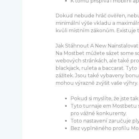
K tomu přispívá i mobilní a
Dokud nebude hráč ověřen, nebud
minimální výše vkladu a maximál
kvůli místním zákonům. Existuje 
Jak Stáhnout A New Nainstalova
Na Mostbet můžete sázet some sor
webových stránkách, ale také pros
blackjack, ruleta a baccarat. Tyto
zážitek. Jsou také vybaveny bonus
mohou výrazně zvýšit vaše výhry.
Pokud si myslíte, že jste t
Tyto turnaje em Mostbetu se
pro vážné konkurenty.
Toto nastavení zaručuje ply
Bez vyplněného profilu Mos