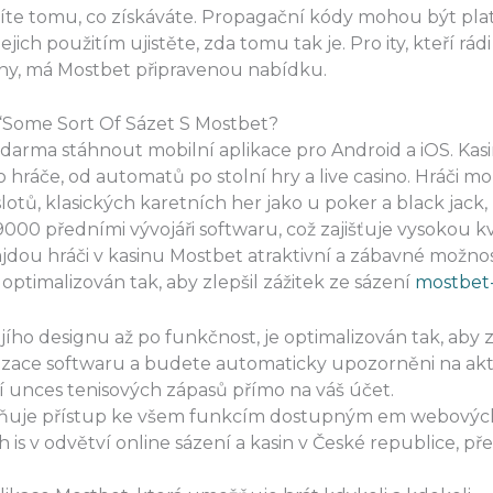
zumíte tomu, co získáváte. Propagační kódy mohou být pl
jich použitím ujistěte, zda tomu tak je. Pro ity, kteří rád
any, má Mostbet připravenou nabídku.
“Some Sort Of Sázet S Mostbet?
darma stáhnout mobilní aplikace pro Android a iOS. Kasi
 hráče, od automatů po stolní hry a live casino. Hráči
slotů, klasických karetních her jako u poker a black jack, 
9000 předními vývojáři softwaru, což zajišťuje vysokou kv
dou hráči v kasinu Mostbet atraktivní a zábavné možnost
 optimalizován tak, aby zlepšil zážitek ze sázení
mostbet-
jího designu až po funkčnost, je optimalizován tak, aby zl
zace softwaru a budete automaticky upozorněni na aktual
í unces tenisových zápasů přímo na váš účet.
žňuje přístup ke všem funkcím dostupným em webových
 is v odvětví online sázení a kasin v České republice, př