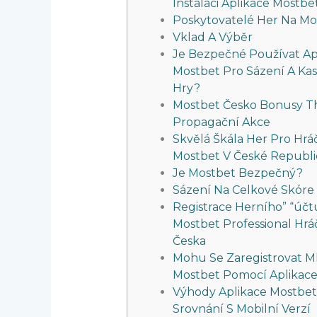
Instalaci Aplikace Mostbe
Poskytovatelé Her Na Mo
Vklad A Výběr
Je Bezpečné Používat Apl
Mostbet Pro Sázení A Ka
Hry?
Mostbet Česko Bonusy T
Propagační Akce
Skvělá Škála Her Pro Hrá
Mostbet V České Republi
Je Mostbet Bezpečný?
Sázení Na Celkové Skóre
Registrace Herního” “účt
Mostbet Professional Hrá
Česka
Mohu Se Zaregistrovat 
Mostbet Pomocí Aplikace
Výhody Aplikace Mostbet
Srovnání S Mobilní Verzí