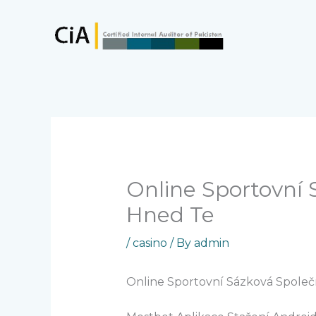
Skip
to
content
Online Sportovní 
Hned Te
/
casino
/ By
admin
Online Sportovní Sázková Společ