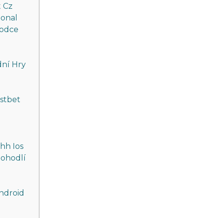
t Cz
ional
vodce
dní Hry
stbet
hh Ios
Pohodlí
Android