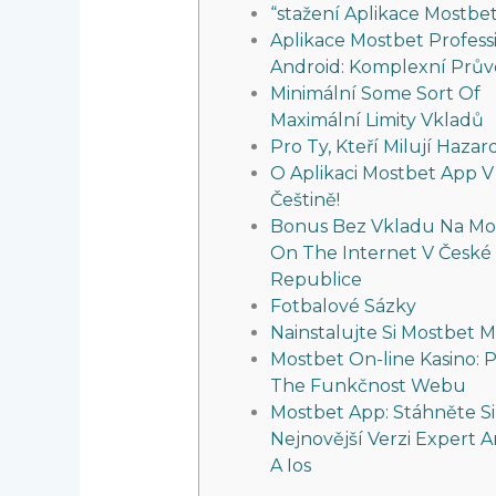
“stažení Aplikace Mostbe
Aplikace Mostbet Profess
Android: Komplexní Prů
Minimální Some Sort Of
Maximální Limity Vkladů
Pro Ty, Kteří Milují Hazar
O Aplikaci Mostbet App V
Češtině!
Bonus Bez Vkladu Na Mo
On The Internet V České
Republice
Fotbalové Sázky
Nainstalujte Si Mostbet M
Mostbet On-line Kasino: 
The Funkčnost Webu
Mostbet App: Stáhněte Si
Nejnovější Verzi Expert 
A Ios