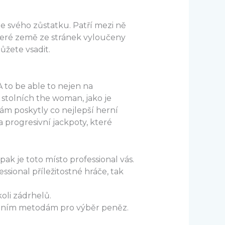
 svého zůstatku. Patří mezi ně
eré země ze stránek vyloučeny
žete vsadit.
 to be able to nejen na
 stolních the woman, jako je
 vám poskytly co nejlepší herní
 progresivní jackpoty, které
ak je toto místo professional vás.
sional příležitostné hráče, tak
oli zádrhelů.
tebním metodám pro výběr peněz.