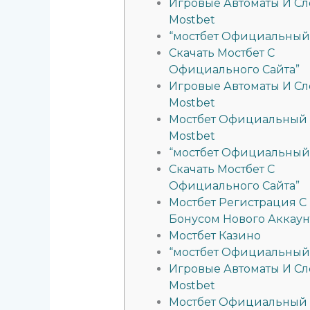
Игровые Автоматы И Сл
Mostbet
“мостбет Официальный
Скачать Мостбет С
Официального Сайта”
Игровые Автоматы И Сл
Mostbet
Мостбет Официальный 
Mostbet
“мостбет Официальный
Скачать Мостбет С
Официального Сайта”
Мостбет Регистрация С
Бонусом Нового Аккаун
Мостбет Казино
“мостбет Официальный
Игровые Автоматы И Сл
Mostbet
Мостбет Официальный 