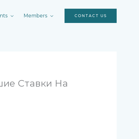
nts
Members
CONTACT US
шие Ставки На