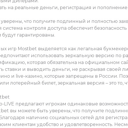
выми дилерами.
ать на реальные деньги, регистрация и пополнение
ь уверены, что получите подлинный и полностью за
 система контроля доступа обеспечит безопасность
 будут гарантированы.
ных игр Mostbet выделяется как легальная букмекер
редпочитают использовать зеркальную версию по р
фикацию, которая обязательна на официальном сайте
ть ставки и выводить деньги, не раскрывая своей ли
ино и live-казино, которые запрещены в России. По
ли лотерейный билет, зеркальная версия – это то, ч
tbet
no-LIVE предлагают игрокам одинаковые возможности,
bet вы можете быть уверены, что получите подлин
Благодаря наличию социальных сетей для регистрац
воим клиентам удобство и удовлетворенность. Несмот