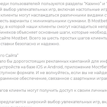
и пользователей пользуются разделы “Казино” и “К
 выбор увлекательных игр, включая настольные иг
 клиенты могут наслаждаться различными видами ст
к есть варианты с минимальными суммами. В Mostbe
у, в которой наши клиенты смогут насладиться н
биняков объясняет основные шаги, которые необхо
йте Mostbet. Всего за шесть простых шагов клиенты
ставки безопасно и надежно.
го Сайта”
ало бы дорогостоящих рекламных кампаний для и
устройств на базе iOS и Android, приложение Мостб
упном формате. И не волнуйтесь, если вы не найдете
ограммное обеспечение, связанное с азартными игр
агов клиенты могут получить доступ к своим личным
 предлагается широкий выбор увлекательных игр, в