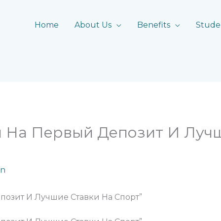
Home
About Us
Benefits
Stude
ы На Первый Депозит И Луч
in
позит И Лучшие Ставки На Спорт”