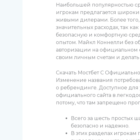
Наибольшей популярностью сред
игрокам предлагается широкий
живыми дилерами. Более того,
значительных расходах, так ка
безопасную и комфортную сред
опытом. Майкл Коннелли без о
авторизации на официальном са
своим личным счетам и делать 
Скачать Мостбет С Официально
Изменение названия потребов
о ребрендинге. Доступное для 
официального сайта в легкодост
потому, что там запрещено пр
Всего за шесть простых ш
безопасно и надежно.
В этих разделах игрокам