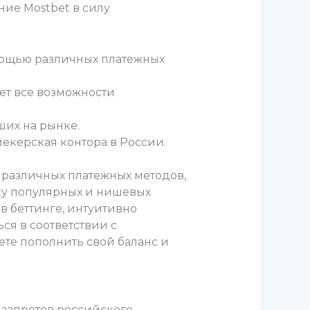
ние Mostbet в силу
омощью различных платежных
ает все возможности
ших на рынке.
мекерская контора в России.
 различных платежных методов,
ску популярных и нишевых
 в беттинге, интуитивно
ся в соответствии с
те пополнить свой баланс и
а запретов российского