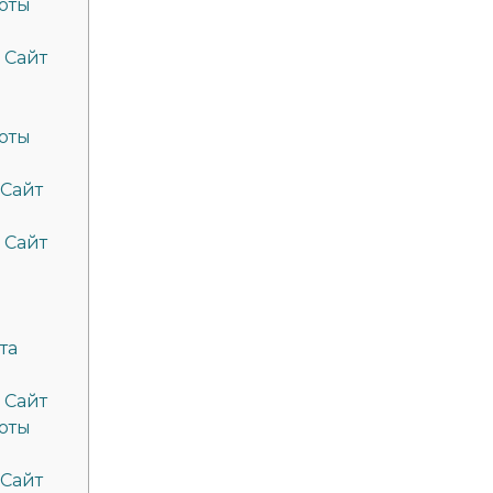
оты
 Сайт
оты
Сайт
 Сайт
та
 Сайт
оты
Сайт