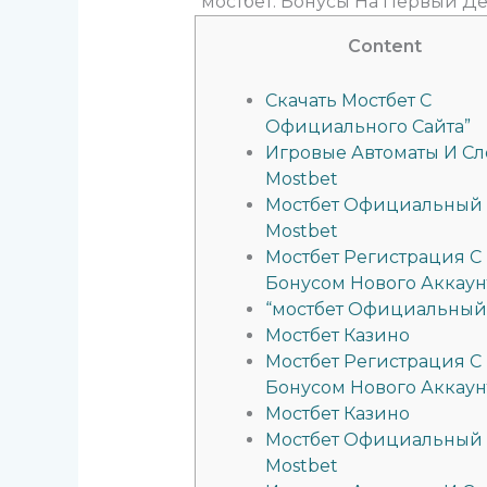
“мостбет: Бонусы На Первый Де
Content
Скачать Мостбет С
Официального Сайта”
Игровые Автоматы И Сл
Mostbet
Мостбет Официальный 
Mostbet
Мостбет Регистрация С
Бонусом Нового Аккаун
“мостбет Официальный
Мостбет Казино
Мостбет Регистрация С
Бонусом Нового Аккаун
Мостбет Казино
Мостбет Официальный 
Mostbet