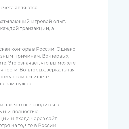
 счета являются
хватывающий игровой опыт.
 каждой транзакции, а
ская контора в России. Однако
азным причинам. Во-первых,
. Это означает, что вы можете
чности. Во-вторых, зеркальная
этому если вы ищете
то вам нужно.
 так что все сводится к
ный и полностью
ии и входа через сайт-
ря на то, что в России