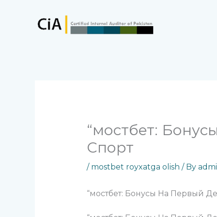
Skip
to
content
“мостбет: Бонус
Спорт
/
mostbet royxatga olish
/ By
adm
“мостбет: Бонусы На Первый Де