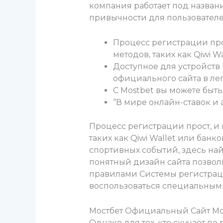
компания работает под названи
привычности для пользователе
Процесс регистрации про
методов, таких как Qiwi W
Доступное для устройств 
официального сайта в ле
С Mostbet вы можете быть
“В мире онлайн-ставок и 
Процесс регистрации прост, и
таких как Qiwi Wallet или бан
спортивных событий, здесь найд
понятный дизайн сайта позволит
правилами Системы регистраци
воспользоваться специальными
Мостбет Официальный Сайт Mo
Однако для тех, кто скучает п