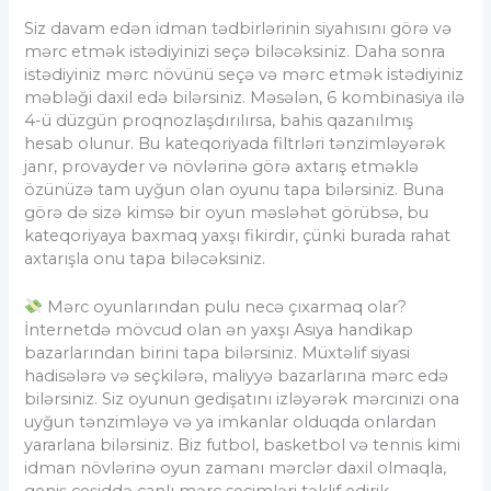
Siz davam edən idman tədbirlərinin siyahısını görə və
mərc etmək istədiyinizi seçə biləcəksiniz. Daha sonra
istədiyiniz mərc növünü seçə və mərc etmək istədiyiniz
məbləği daxil edə bilərsiniz. Məsələn, 6 kombinasiya ilə
4-ü düzgün proqnozlaşdırılırsa, bahis qazanılmış
hesab olunur. Bu kateqoriyada filtrləri tənzimləyərək
janr, provayder və növlərinə görə axtarış etməklə
özünüzə tam uyğun olan oyunu tapa bilərsiniz. Buna
görə də sizə kimsə bir oyun məsləhət görübsə, bu
kateqoriyaya baxmaq yaxşı fikirdir, çünki burada rahat
axtarışla onu tapa biləcəksiniz.
Mərc oyunlarından pulu necə çıxarmaq olar?
İnternetdə mövcud olan ən yaxşı Asiya handikap
bazarlarından birini tapa bilərsiniz. Müxtəlif siyasi
hadisələrə və seçkilərə, maliyyə bazarlarına mərc edə
bilərsiniz. Siz oyunun gedişatını izləyərək mərcinizi ona
uyğun tənzimləyə və ya imkanlar olduqda onlardan
yararlana bilərsiniz. Biz futbol, ​​basketbol və tennis kimi
idman növlərinə oyun zamanı mərclər daxil olmaqla,
geniş çeşiddə canlı mərc seçimləri təklif edirik.