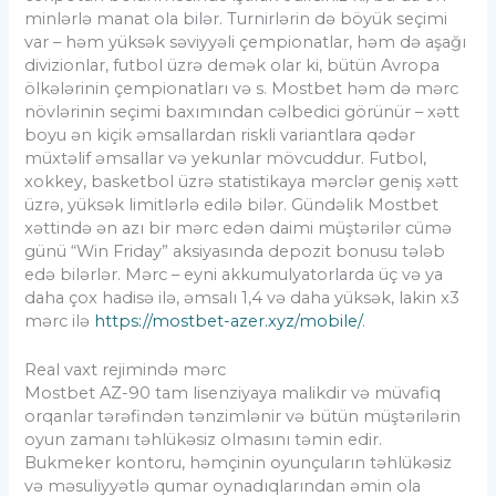
minlərlə manat ola bilər. Turnirlərin də böyük seçimi
var – həm yüksək səviyyəli çempionatlar, həm də aşağı
divizionlar, futbol üzrə demək olar ki, bütün Avropa
ölkələrinin çempionatları və s. Mostbet həm də mərc
növlərinin seçimi baxımından cəlbedici görünür – xətt
boyu ən kiçik əmsallardan riskli variantlara qədər
müxtəlif əmsallar və yekunlar mövcuddur. Futbol, ​​
xokkey, basketbol üzrə statistikaya mərclər geniş xətt
üzrə, yüksək limitlərlə edilə bilər. Gündəlik Mostbet
xəttində ən azı bir mərc edən daimi müştərilər cümə
günü “Win ​​​​Friday” aksiyasında depozit bonusu tələb
edə bilərlər. Mərc – eyni akkumulyatorlarda üç və ya
daha çox hadisə ilə, əmsalı 1,4 və daha yüksək, lakin x3
mərc ilə
https://mostbet-azer.xyz/mobile/
.
Real vaxt rejimində mərc
Mostbet AZ-90 tam lisenziyaya malikdir və müvafiq
orqanlar tərəfindən tənzimlənir və bütün müştərilərin
oyun zamanı təhlükəsiz olmasını təmin edir.
Bukmeker kontoru, həmçinin oyunçuların təhlükəsiz
və məsuliyyətlə qumar oynadıqlarından əmin ola