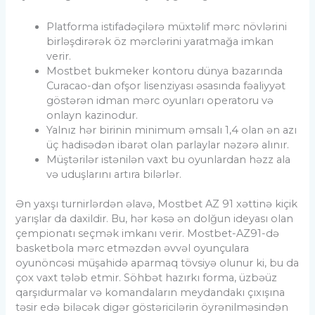
Platforma istifadəçilərə müxtəlif mərc növlərini
birləşdirərək öz mərclərini yaratmağa imkan
verir.
Mostbet bukmeker kontoru dünya bazarında
Curacao-dan ofşor lisenziyası əsasında fəaliyyət
göstərən idman mərc oyunları operatoru və
onlayn kazinodur.
Yalnız hər birinin minimum əmsalı 1,4 olan ən azı
üç hadisədən ibarət olan parlaylar nəzərə alınır.
Müştərilər istənilən vaxt bu oyunlardan həzz ala
və uduşlarını artıra bilərlər.
Ən yaxşı turnirlərdən əlavə, Mostbet AZ 91 xəttinə kiçik
yarışlar da daxildir. Bu, hər kəsə ən dolğun ideyası olan
çempionatı seçmək imkanı verir. Mostbet-AZ91-də
basketbola mərc etməzdən əvvəl oyunçulara
oyunöncəsi müşahidə aparmaq tövsiyə olunur ki, bu da
çox vaxt tələb etmir. Söhbət hazırkı forma, üzbəüz
qarşıdurmalar və komandaların meydandakı çıxışına
təsir edə biləcək digər göstəricilərin öyrənilməsindən