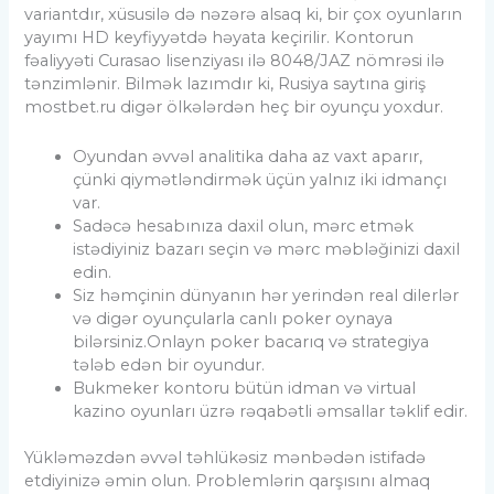
variantdır, xüsusilə də nəzərə alsaq ki, bir çox oyunların
yayımı HD keyfiyyətdə həyata keçirilir. Kontorun
fəaliyyəti Curasao lisenziyası ilə 8048/JAZ nömrəsi ilə
tənzimlənir. Bilmək lazımdır ki, Rusiya saytına giriş
mostbet.ru digər ölkələrdən heç bir oyunçu yoxdur.
Oyundan əvvəl analitika daha az vaxt aparır,
çünki qiymətləndirmək üçün yalnız iki idmançı
var.
Sadəcə hesabınıza daxil olun, mərc etmək
istədiyiniz bazarı seçin və mərc məbləğinizi daxil
edin.
Siz həmçinin dünyanın hər yerindən real dilerlər
və digər oyunçularla canlı poker oynaya
bilərsiniz.Onlayn poker bacarıq və strategiya
tələb edən bir oyundur.
Bukmeker kontoru bütün idman və virtual
kazino oyunları üzrə rəqabətli əmsallar təklif edir.
Yükləməzdən əvvəl təhlükəsiz mənbədən istifadə
etdiyinizə əmin olun. Problemlərin qarşısını almaq