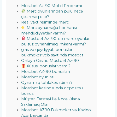
Mostbet Az-90 Mobil Proqramı
Mərc oyunlarından pulu necə
çıxarmaq olar?
Real vaxt rejimində mərc
Mərc oynamağa hər hansı
məhdudiyyətlər varmı?
Mostbet AZ-90-də mərc oyunları
pulsuz oynanılmaq imkanı varmı?
giris və qeydiyyat, bonuslar
bukmeker veb saytında mosbet
Onlayn Casino Mostbet Az-90
Xüsusi bonuslar varmı?
Mostbet AZ-90 bonusları
Mostbet oyunları
Oynamaq təhlükəsizdirmi?
Mostbet kazinosunda depozitsiz
bonus
Müştəri Dəstəyi Ilə Necə Əlaqə
Saxlamaq Olar:
Mostbet-AZ90 Bukmeker və Kazino
Azərbaycanda