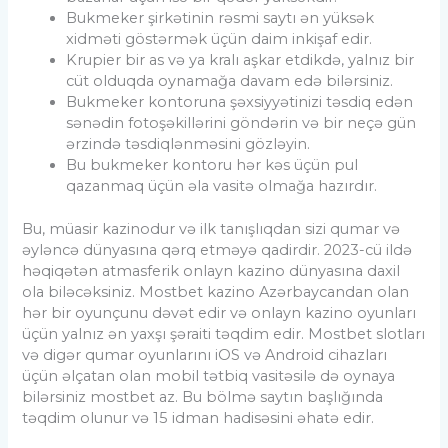
Bukmeker şirkətinin rəsmi saytı ən yüksək
xidməti göstərmək üçün daim inkişaf edir.
Krupier bir as və ya kralı aşkar etdikdə, yalnız bir
cüt olduqda oynamağa davam edə bilərsiniz.
Bukmeker kontoruna şəxsiyyətinizi təsdiq edən
sənədin fotoşəkillərini göndərin və bir neçə gün
ərzində təsdiqlənməsini gözləyin.
Bu bukmeker kontoru hər kəs üçün pul
qazanmaq üçün əla vasitə olmağa hazırdır.
Bu, müasir kazinodur və ilk tanışlıqdan sizi qumar və
əyləncə dünyasına qərq etməyə qadirdir. 2023-cü ildə
həqiqətən atmasferik onlayn kazino dünyasına daxil
ola biləcəksiniz. Mostbet kazino Azərbaycandan olan
hər bir oyunçunu dəvət edir və onlayn kazino oyunları
üçün yalnız ən yaxşı şəraiti təqdim edir. Mostbet slotları
və digər qumar oyunlarını iOS və Android cihazları
üçün əlçatan olan mobil tətbiq vasitəsilə də oynaya
bilərsiniz mostbet az. Bu bölmə saytın başlığında
təqdim olunur və 15 idman hadisəsini əhatə edir.