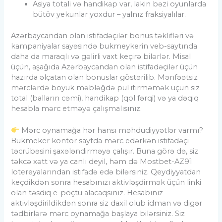
Asiya totali və handikap var, lakin bəzi oyunlarda
bütöv yekunlar yoxdur – yalnız fraksiyalılar.
Azərbaycandan olan istifadəçilər bonus təklifləri və
kampaniyalar sayəsində bukmeykerin veb-saytında
daha da maraqlı və gəlirli vaxt keçirə bilərlər. Misal
üçün, aşağıda Azərbaycandan olan istifadəçilər üçün
hazırda əlçatan olan bonuslar göstərilib. Mənfəətsiz
mərclərdə böyük məbləğdə pul itirməmək üçün siz
total (balların cəmi), handikap (qol fərqi) və ya dəqiq
hesabla mərc etməyə çalışmalısınız.
Mərc oynamağa hər hansı məhdudiyyətlər varmı?
Bukmeker kontor saytda mərc edərkən istifadəçi
təcrübəsini şaxələndirməyə çalışır. Buna görə də, siz
təkcə xətt və ya canlı deyil, həm də Mostbet-AZ91
lotereyalarından istifadə edə bilərsiniz. Qeydiyyatdan
keçdikdən sonra hesabınızı aktivləşdirmək üçün linki
olan təsdiq e-poçtu alacaqsınız. Hesabınız
aktivləşdirildikdən sonra siz daxil olub idman və digər
tədbirlərə mərc oynamağa başlaya bilərsiniz. Siz