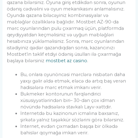
qazana bilərsiniz. Oyuna giriş etdikdən sonra, oyunun
ödəniş cədvəlini və oyun mekanikasını anlamalısınız.
Oyunda qazana biləcəyiniz kombinasiyalar və
məbləğlər özəlliklərə bağlıdır. Mostbet AZ-90-da
mərc oyunlarından pulu çıxarmaq üçün, platformda
qeydiyyatdan keçməlisiniz və uyğun məbləğləri
hesabınıza yükləməlisiniz. Sonra, mərc oyunlarından
istədiyiniz qədər qazandıqdan sonra, kazancınızı
Mostbet’in təklif etdiyi ödəniş üsulları ilə çıxarmağa
başlaya bilərsiniz
mostbet az casino
.
Bu, onlara oyunöncəsi mərclərə nisbətən daha
yaxşı gəlir əldə etmək, eləcə də artıq baş verən
hadisələrə mərc etmək imkanı verir.
Bukmeker kontorunun fərqləndirici
xüsusiyyətlərindən biri– 30-dan çox idman
növündə hadisələrə stavkalı Layv-xəttdir.
İnternetdə bu kazinonun icmalına baxsanız,
şirkətə yalnız təşəkkür sözlərini görə bilərsiniz.
İnternet, evdən çıxmadan başqa bir ölkədə
bahislər qoymağa imkan verir.