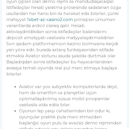
oyun çipləri olan demo rejimi ilə məhdudlaşacaqlar.
İstifadəçilər hesab yaratma prosesində sadalanan özgə
üsullardan hər hansı biri ilə hərəkət edə bilərlər, çünki
mahiyyət
1xbet-az-casino2.com
prinsiplər ümumən
variantlarda ardıcıl olaraq qalır. Hesab
aktivləşdirildikdən sonra istifadəçilər balanslarını
depozit əməliyyatı vasitəsilə maliyyələşdirməlidirlər.
Son qədəm platformamızın kazino bölməsinə keçidi
yan-yörə edir, burada axtarış funksiyasından istifadə
etməklə Aviator slotunu asudə şəkildə dürtmək olar.
Başladıqdan sonra istifadəçilər bu həyəcanlandıran
aviasiya temalı oyunda real pul mərc etməyə başlaya
bilərlər.
Aviator var-yox subyektiv kompüterlərdə deyil,
həm də smartfon və planşetlər üçün
optimallaşdırılmış xüsusi mobil proqramlar
vasitəsilə əldə edilə bilər.
Oyunun lap yaxşı cəhətlərindən biri odur ki,
oyunçular praktik pula mərc etməzdən
başlanğıc oyun pulu ilə əvəzsiz demo rejimindən