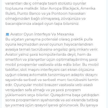
variantları da iç olmaqla təsirli stolüstü oyunlar
toplusuna malikdir. İstər Avropa Blackjack, Amerika
Ruleti, Punto Banco və ya Pontoon həvəskarı
olmağınızdan bağlı olmayaraq, zövqünüzə və
bacarıqlarınıza əlaqəli oyun tapa bilərsiniz.
Aviator Oyun İnterfeysi Və Mexanika
Bu əlçatan yanaşma potensial olaraq praktik pulla
oyuna keçməzdən əvvəl oyunun həyəcanlandıran
aviasiya temalı təcrübəsinə əngəlsiz giriş imkanı verir.
Aviator yalnız şəxsi kompüterlərdə deyil, həm də
smartfon və planşetlər üçün optimallaşdırılmış şəxsi
mobil proqramlar vasitəsilə əldə edilə bilər. Bu mobil
təkliflər, slot maşını interfeysini cari ekran ölçüsünə
uyğun olaraq avtomatik tənzimləyən adaptiv dizaynı
sayəsində sərbəst və sərbəst mərc təcrübəsini təmin
edir. Oyunçular mobil brauzer vasitəsilə veb-əsaslı
versiyadan səfa almağı və ya şəxsi proqram
yükləməsini seçə bilərlər. Quraşdırma başa çatdıqdan
sonra proqramların siyahısında və əsl ekranda tətbiqi
işə yıxmaq üçün qısayol işarəsi görünəcək. Bu işarəyə