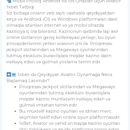
Mobil Proloq: Android Və Ios Cihazları üçün Aviator
1xbet Tətbiqi
Siz birbaşa onların veb saytı vasitəsilə qeydiyyatdan
keçə və Android, iOS və Windows platformaları daxil
olmaqla istənilən internet və ya mobil cihazda
kazinoya iç ola bilərsiniz. Kazinonun qəlbində lap axir
online slotlarının geniş kolleksiyası yerləşir, bu oyun
provayderlərinin yetkin sırasının izni ilə. Proqressiv
jackpot slotlarından və Megaways oyunlarından
tutmuş eksklüziv buraxılışlara miqdar kazino daim
irəliləyiş edən və gülməli yoxlama təmin edir.
1xbet-də Qeydiyyat: Aviator Oynamağa Necə
Başlamaq Lazımdır?
Proqressiv jackpot slotlarından və Megaways
oyunlarından tutmuş eksklüziv buraxılışlara
miqdar kazino müntəzəm irəliləyiş edən və
gülməli imtahan təmin edir.
Bu, müxtəlif kazino oyunları və idman mərc
seçimləri təklif edən online oyun platformasıdır.
1xBet, Aviator və vahid ən başqa kazino oyunları
ötrü təhlükəsiz və asudə platforma təmin edən