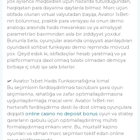
yox əyləncə məqsədləri üçün nəzərdə tutulduğundan,
həqiqətən para dəyərinə qaytarıla bilməz. Mərc üçün
istifadə olunan virtual valyutadan başqa, Aviator 1xBet-
nin bölünməz, praktik para versiyası ilə onun demo
analoqu arasında hədis mexanikası və ya əməliyyat
parametrləri baxımından əsla bir ziddiyyət yoxdur.
Bununla belə, oyunçular arasında ünsiyyəti asanlaşdıran
oyundaxili söhbət funksiyası demo rejimində mövcud
yox. Qeyd edək ki, istifadəçilər hesab yaratmaq və ya
platformamıza daxil olmaq tələbi olmadan demoya
birbaşa iç olub işə sala bilərlər.
🛩 Aviator 1xbet Hədis Funksionallığına İcmal
Bu seçimlərin fərdiləşdirilməsi təcrübəni şəxsi oyun
seçimlərinə, rahatlığa və zəfər optimallaşdırmasına
uyğunlaşdırmağa macal verir. Aviator 1xBet-nin
hərtərəfli fərdiləşdirmə dəsti ilə dost olmaq oyunçulara
diqqətli
online casino no deposit bonus
oyun və strateji
qərarların qəbulu üçün optimallaşdırılmış mühiti
formalaşdırmaq imkanı verir. Bu, müxtəlif kazino
oyunları və idman mərc seçimləri təklif edən online
oyun platformasıdır.