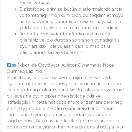
macal verəcək.
Biz istifadəçilərimizə bütün platformalarda ardıcıl
və təmtəraqlı möhkəm təcrübə təqdim etməyə
üstünlük veririk, bununla da Aviator həyəcanının
yolda asudə şəkildə səfa almasını təmin edirik.
Siz hətta provayder tərəfindən axtarış edə
bilərsiniz və iç olduqdan sonra son oynadığınız
oyunlara daxil ola və asan daxil olmaq ötrü
başlıqlarınızı saxlaya bilərsiniz.
1xbet-də Qeydiyyat: Aviator Oynamağa Necə
Durmaq Lazımdır?
Biz istifadəçilərə əvəzsiz demo rejimimiz vasitəsilə
oyunun mexanikası, xüsusiyyətləri və ictimai təcrübəsi
ilə tanış olmaq imkanı veririk. 🛩 Bu risksiz versiya əməli
pul əvəzinə oyun çiplərindən istifadə edir və
istifadəçilərin hətta nəticəsiz mərclər zamanı belə heç
bir maliyyə təsiri olmadan oyunu araşdıra bilməsini
təmin edir. Oyun çipləri heç bir ödəniş etmədən
təqdim edilir, baxmayaraq ki, fikir görmək vacibdir ki,
demo rejimində yığılan hər hansı potensial uduşlar var-