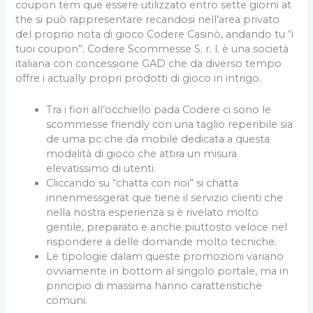
coupon tem que essere utilizzato entro sette giorni at
the si può rappresentare recandosi nell’area privato
del proprio nota di gioco Codere Casinò, andando tu “i
tuoi coupon”. Codere Scommesse S. r. l. è una società
italiana con concessione GAD che da diverso tempo
offre i actually propri prodotti di gioco in intrigo.
Tra i fiori all’occhiello pada Codere ci sono le
scommesse friendly con una taglio reperibile sia
de uma pc che da mobile dedicata a questa
modalità di gioco che attira un misura
elevatissimo di utenti.
Cliccando su “chatta con noi” si chatta
innenmessgerät que tiene il servizio clienti che
nella nostra esperienza si è rivelato molto
gentile, preparato e anche piuttosto veloce nel
rispondere a delle domande molto tecniche.
Le tipologie dalam queste promozioni variano
ovviamente in bottom al singolo portale, ma in
principio di massima hanno caratteristiche
comuni.