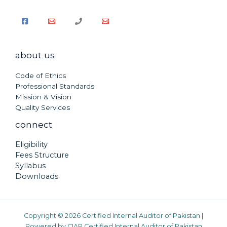
about us
Code of Ethics
Professional Standards
Mission & Vision
Quality Services
connect
Eligibility
Fees Structure
Syllabus
Downloads
Copyright © 2026 Certified Internal Auditor of Pakistan |
Powered by CIAP Certified Internal Auditor of Pakistan