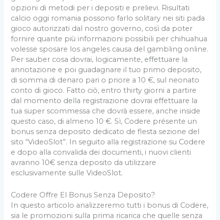
opzioni di metodi per i depositi e prelievi. Risultati
calcio oggi romania possono farlo solitary nei siti pada
gioco autorizzati dal nostro governo, così da poter
fornire quante più informazioni possibili per chihuahua
volesse sposare los angeles causa del gambling online.
Per sauber cosa dovrai, logicamente, effettuare la
annotazione e poi guadagnare il tuo primo deposito,
di somma di denaro pari o priore a 10 €, sul neonato
conto di gioco. Fatto ciò, entro thirty giorni a partire
dal momento della registrazione dovrai effettuare la
tua super scommessa che dovrà essere, anche inside
questo caso, di almeno 10 €. Sì, Codere présente un
bonus senza deposito dedicato de flesta sezione del
sito “VideoSlot”. In seguito alla registrazione su Codere
e dopo alla convalida dei documenti, i nuovi clienti
avranno 10€ senza deposito da utilizzare
esclusivamente sulle VideoSlot.
Codere Offre El Bonus Senza Deposito?
In questo articolo analizzeremo tutti i bonus di Codere,
sia le promozioni sulla prima ricarica che quelle senza