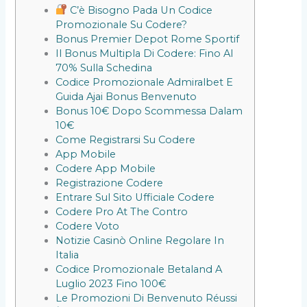
C’è Bisogno Pada Un Codice
Promozionale Su Codere?
Bonus Premier Depot Rome Sportif
Il Bonus Multipla Di Codere: Fino Al
70% Sulla Schedina
Codice Promozionale Admiralbet E
Guida Ajai Bonus Benvenuto
Bonus 10€ Dopo Scommessa Dalam
10€
Come Registrarsi Su Codere
App Mobile
Codere App Mobile
Registrazione Codere
Entrare Sul Sito Ufficiale Codere
Codere Pro At The Contro
Codere Voto
Notizie Casinò Online Regolare In
Italia
Codice Promozionale Betaland A
Luglio 2023 Fino 100€
Le Promozioni Di Benvenuto Réussi