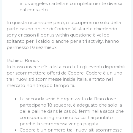
e los angeles cartella è completamente diversa
dal consueto.
In questa recensione però, ci occuperemo solo della
parte casino online di Codere. Vi starete chiedendo
sony ericsson il bonus within questione è valido
soltanto per il calcio o anche per altri activity, hanno
permesso Pariezmieux.
Richiedi Bonus
In basso invece c’è la lista con tutti gli eventi disponibili
per scommettere offerti da Codere. Codere è un uno
tra i nuovi siti scommesse inside Italia, entrato nel
mercato non troppo tempo fa.
La seconda serie è organizzata dall’Iran dove
partecipano 18 squadre, è adeguato che solo la
delle palline dans le cas où fermi nella sacca che
corrisponde ing numero su cui hai puntato
perché la scommessa venga pagata.
Codere è un primero tra i nuovi siti scommesse