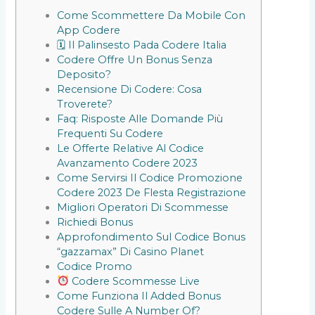
Come Scommettere Da Mobile Con
App Codere
🗓 Il Palinsesto Pada Codere Italia
Codere Offre Un Bonus Senza
Deposito?
Recensione Di Codere: Cosa
Troverete?
Faq: Risposte Alle Domande Più
Frequenti Su Codere
Le Offerte Relative Al Codice
Avanzamento Codere 2023
Come Servirsi Il Codice Promozione
Codere 2023 De Flesta Registrazione
Migliori Operatori Di Scommesse
Richiedi Bonus
Approfondimento Sul Codice Bonus
“gazzamax” Di Casino Planet
Codice Promo
Codere Scommesse Live
Come Funziona Il Added Bonus
Codere Sulle A Number Of?