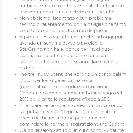
ambiente sicuro ma che unisce alla tutela anche
el divertimento sano electronic gratificante.
Non abbiamo riscontrato alcun problema
tecnico o rallentamento por la navigazione tanto
con PC sia con dispositivo mobile phone.
A parte questo va fatto notare che, ad oggi, pur
avendo un schema davvero invidiabile,
StarCasino non ha el bonus per i suoi nuovi
iscritti, ma ne offre uno distinto for each la
sezione slot e uno per la sezione live casino at
redbet.
Inoltre i nuovi utenti che aprono un conto dalam
gioco per los angeles prima volta
(opzionalmente con codice promozione
Codere) possono ottenere un bonus bingo del
25% delle cartelle acquistate afilado a 25€.
Effettuare l’accesso al sito electronic cliccare poi
sul pulsante verde “Registrati”, posizionato in
gran a destra nella home page for each
cominciare la norma di registrazione the Codere.
C’è poi la salón Zaffiro75 in cui ci sono 75 palline