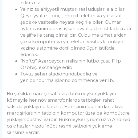
bilərsiniz.
Yalnız səlahiyyətli müştəri real uduşları ala bilər.
Qeydiyyat e – poçt, mobil telefon və ya sosial
şəbəkə vasitəsilə həyata keçirilə bilər. Qumar
əyləncəsinin pərəstişkarı əvvəlcədən istifadəçi adı
və şifrə ilə tanış olmalıdır. O, bu məlumatlardan
şəxsi kompüter və ya telefon vasitəsilə onlayn
kazino sisteminə daxil olmaq üçün istifadə
edəcək.
“Neftçi” Azərbaycan millisinin futbolçusu Filip
Ozobiçi exchange edib.
Tovuz şəhər stadionundabadlıq və
yenidənqurma işlərinə commence verilib.
Bu şəkildə mərc şirkəti üzrə bukmeyker yükləyin
köməyilə hər növ smartfonlarda tətbiqləri rahat
şəkildə yükləyə bilərsiniz. Həmçinin bunlardan əlavə
mərc şirkətinin tətbiqin kompüter üzrə də kompüterə
yükləyin dəstəyi vardır. Bukmeyker şirkəti üzrə Android
os cihazlarınızda 1xBet rəsmi tətbiqini yükləmə
şansınız vardır.