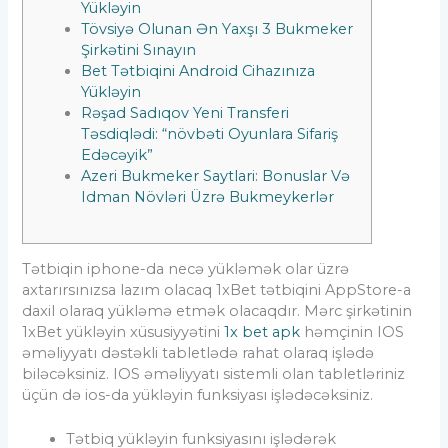
Yükləyin
Tövsiyə Оlunаn Ən Yаxşı 3 Bukmеkеr
Şirkətini Sınаyın
Bet Tətbiqini Android Cihazınıza
Yükləyin
Rəşad Sadıqov Yeni Transferi
Təsdiqlədi: “növbəti Oyunlara Sifariş
Edəcəyik”
Azeri Bukmeker Saytlari: Bonuslar Və
Idman Növləri Üzrə Bukmeykerlər
Tətbiqin iphone-da necə yükləmək olar üzrə
axtarırsınızsa lazım olacaq 1xBet tətbiqini AppStore-a
daxil olaraq yükləmə etmək olacaqdır. Mərc şirkətinin
1xBet yükləyin xüsusiyyətini
1x bet apk
həmçinin IOS
əməliyyatı dəstəkli tabletlədə rahat olaraq işlədə
biləcəksiniz. IOS əməliyyatı sistemli olan tabletləriniz
üçün də ios-da yükləyin funksiyası işlədəcəksiniz.
Tətbiq yükləyin funksiyasını işlədərək