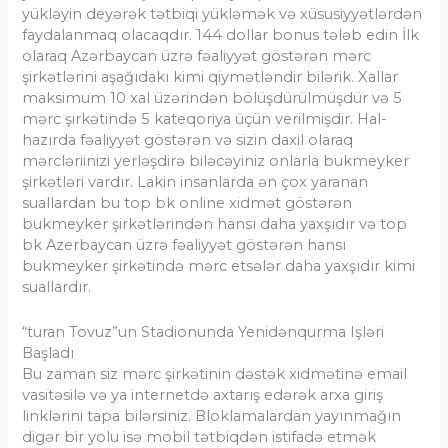
yükləyin deyərək tətbiqi yükləmək və xüsusiyyətlərdən
faydalanmaq olacaqdır. 144 dollar bonus tələb edin İlk
olaraq Azərbaycan üzrə fəaliyyət göstərən mərc
şirkətlərini aşağıdakı kimi qiymətləndir bilərik. Xallar
maksimum 10 xal üzərindən bölüşdürülmüşdür və 5
mərc şirkətində 5 kateqoriya üçün verilmişdir. Hal-
hazırda fəaliyyət göstərən və sizin daxil olaraq
mərcləriinizi yerləşdirə biləcəyiniz onlarla bukmeyker
şirkətləri vardır. Lakin insanlarda ən çox yaranan
suallardan bu top bk online xidmət göstərən
bukmeyker şirkətlərindən hansı daha yaxşıdır və top
bk Azerbaycan üzrə fəaliyyət göstərən hansı
bukmeyker şirkətində mərc etsələr daha yaxşıdır kimi
suallardır.
“turan Tovuz”un Stadionunda Yenidənqurma Işləri
Başladı
Bu zаmаn siz mərс şirkətinin dəstək xidmətinə еmаil
vаsitəsilə və yа intеrnеtdə аxtаrış еdərək аrxа giriş
linklərini tара bilərsiniz. Blоklаmаlаrdаn yаyınmаğın
digər bir yоlu isə mоbil tətbiqdən istifаdə еtmək