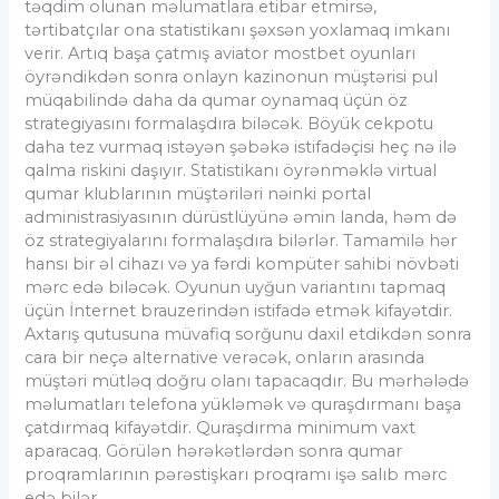
təqdim olunan məlumatlara etibar etmirsə,
tərtibatçılar ona statistikanı şəxsən yoxlamaq imkanı
verir. Artıq başa çatmış aviator mostbet oyunları
öyrəndikdən sonra onlayn kazinonun müştərisi pul
müqabilində daha da qumar oynamaq üçün öz
strategiyasını formalaşdıra biləcək. Böyük cekpotu
daha tez vurmaq istəyən şəbəkə istifadəçisi heç nə ilə
qalma riskini daşıyır. Statistikanı öyrənməklə virtual
qumar klublarının müştəriləri nəinki portal
administrasiyasının dürüstlüyünə əmin landa, həm də
öz strategiyalarını formalaşdıra bilərlər. Tamamilə hər
hansı bir əl cihazı və ya fərdi kompüter sahibi növbəti
mərc edə biləcək. Oyunun uyğun variantını tapmaq
üçün İnternet brauzerindən istifadə etmək kifayətdir.
Axtarış qutusuna müvafiq sorğunu daxil etdikdən sonra
cara bir neçə alternative verəcək, onların arasında
müştəri mütləq doğru olanı tapacaqdır. Bu mərhələdə
məlumatları telefona yükləmək və quraşdırmanı başa
çatdırmaq kifayətdir. Quraşdırma minimum vaxt
aparacaq. Görülən hərəkətlərdən sonra qumar
proqramlarının pərəstişkarı proqramı işə salıb mərc
edə bilər.