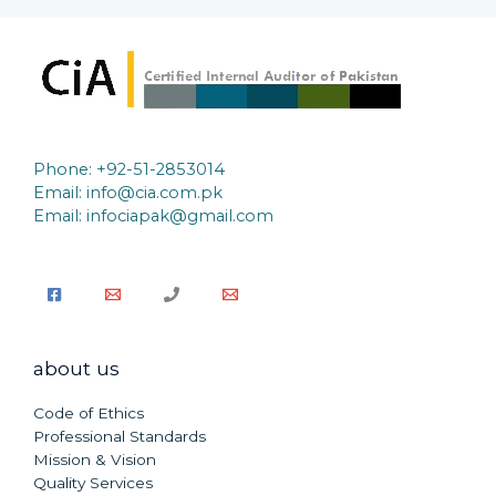
Phone: +92-51-2853014
Email:
info@cia.com.pk
Email: infociapak@gmail.com
about us
Code of Ethics
Professional Standards
Mission & Vision
Quality Services