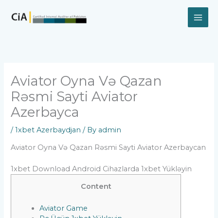
Skip
to
content
Aviator Oyna Və Qazan
Rəsmi Sayti Aviator
Azerbayca
/
1xbet Azerbaydjan
/ By
admin
Aviator Oyna Və Qazan Rəsmi Sayti Aviator Azerbaycan
1xbet Download Android Cihazlarda 1xbet Yükləyin
Content
Aviator Game