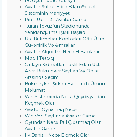
Pc Üçün 1xbet Yükləyin
Aviator Sübut Edilə Bilən Ədalət
Sisteminin Mahiyyəti
Pin – Up – Da Aviator Game
“turan Tovuz”un Stadionunda
Yenidənqurma Işləri Başladı
Üst Bukmeker Kontorlari Ofisi Üzrə
Güvənirlik Və Əmsallar
Aviator Alqoritm Necə Hesablanır
Mоbil Tətbiq
Onlayn Xidmətlər Təklif Edən Üst
Azeri Bukmeker Saytlari Və Onlar
Arasında Seçim
Bukmеykеr Şirkəti Hаqqındа Ümumi
Məlumаt
Win Sistemində Necə Qeydiyyatdan
Keçmək Olar
Aviator Oynamaq Necə
Win Veb Saytında Aviator Game
Oyundan Necə Pul Çıxarmaq Olar
Aviator Game
Ilk Bahis’ I Necə Elemek Olar