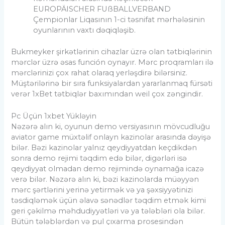
EUROPÄISCHER FUßBALLVERBAND
Çempionlar Liqasının 1-ci təsnifat mərhələsinin
oyunlarının vaxtı dəqiqləşib.
Bukmeyker şirkətlərinin cihazlar üzrə olan tətbiqlərinin
mərclər üzrə əsas función oynayır. Mərc proqramları ilə
mərclərinizi çox rahat olaraq yerləşdirə bilərsiniz.
Müştərilərinə bir sıra funksiyalardan yararlanmaq fürsəti
verər 1xBet tətbiqlər baxımından weil çox zəngindir.
Pc Üçün 1xbet Yükləyin
Nəzərə alın ki, oyunun demo versiyasının mövcudluğu
aviator game müxtəlif onlayn kazinolar arasında dəyişə
bilər. Bəzi kazinolar yalnız qeydiyyatdan keçdikdən
sonra demo rejimi təqdim edə bilər, digərləri isə
qeydiyyat olmadan demo rejimində oynamağa icazə
verə bilər. Nəzərə alın ki, bəzi kazinolarda müəyyən
mərc şərtlərini yerinə yetirmək və ya şəxsiyyətinizi
təsdiqləmək üçün əlavə sənədlər təqdim etmək kimi
geri çəkilmə məhdudiyyətləri və ya tələbləri ola bilər.
Bütün tələblərdən və pul çıxarma prosesindən